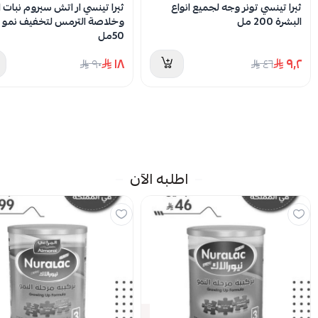
ثيرا تينسي تونر وجه لجميع انواع
ثيرا تينسي ار اتش سيروم نبات ا
البشرة 200 مل
وخلاصة الترمس لتخفيف نمو ا
50مل
١٨
٩٫٢
٩٠
٤٦
اطلبه الآن