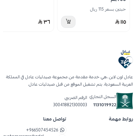
حبتين بسعر 115 ريال
٣٦
١١٥
عادل اون لاين ،هي خدمة مقدمة من مجموعة صيدليات عادل في المملكة
العربية السعودية. يتم تشغيل الموقع من قبل صيدليات عادل.
السجل التجاري
الرقم الضريبي
300418821300003
1131019922
روابط مهمة
تواصل معنا
+966507454526