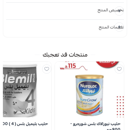
تخصيص المنتج
تقييمات المنتج
المرفقات
إضافة ملاحظة
إرفاق ملف
منتجات قد تعجبك
اسحب و افلت الملف هنا
استعراض
لا توجد تقييمات حاليا
حليب نيورالاك بلس شورجرو -
حليب بليميل بلس ( 4 ) 400 جم
900جم