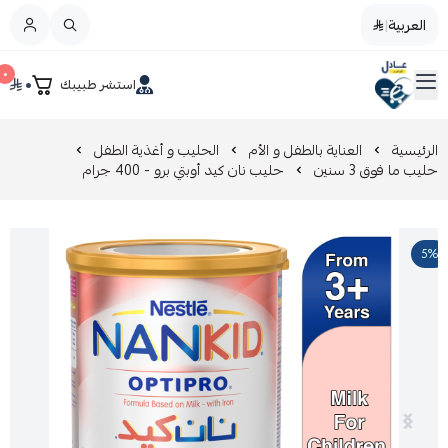
العربية
|
العربية
|
٠
٠
استشر طبيبك
القائمة الرئيسية
صيدليات عادل
تخفيضات
الرئيسية
العناية بالطفل و الأم
الحليب و أغذية الطفل
حليب ما فوق 3 سنين
حليب نان كيد أوبتي برو - 400 جرام
المدونة
5%
عروض التوفير
العناية بالجمال
العناية بالطفل و الأم
عرض الكل
العناية اليومية
عرض الكل
مزيل طلاء الأظافر