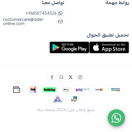
روابط مهمة
تواصل معنا
الشعيرات الناعمة تقوم بعملها بحركات لطيفة
+966507454526
ودائرية لتنظيف فعال دون مخاطر.
customercare@adel-
online.com
للحفاظ على كفاءة التنظيف ومنع تراكم البكتيريا
تحميل تطبيق الجوال
على الشعيرات، يُنصح باستبدال فرشاة أسنانك كل
3 أشهر، أو بمجرد ملاحظة تبدل شكل الأطراف،
لضمان بقاء ابتسامتكِ صحية ومشرقة.
فوائد استخدام فرشاة اسنان سنسوداين
صُممت فرشاة اسنان سنسوداين خصيصًا
لتنظيف الأسنان الحساسة بلطف فائق، مما يزيل
البلاك وبقايا الطعام دون التسبب في أي تهيج أو
شعور بالوخز المزعج.
صنع بإتقان على | 2026
منصة سلة
يساهم استخدام فرشاة سنسوداين للاسنان
الحساسه​ المنتظم في الحفاظ على صحة اللثة