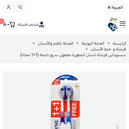
العربية
|
العربية
|
٠
٠
استشر طبيبك
القائمة الرئيسية
صيدليات عادل
تخفيضات
الرئيسية
العناية اليومية
العناية بالفم والأسنان
فرشاة و خيط الأسنان
سنسوداين فرشاة اسنان المطورة مفعول سريع ناعمة (1+1 مجانا)
المدونة
عروض التوفير
العناية بالجمال
العناية بالطفل و الأم
عرض الكل
العناية اليومية
عرض الكل
مزيل طلاء الأظافر