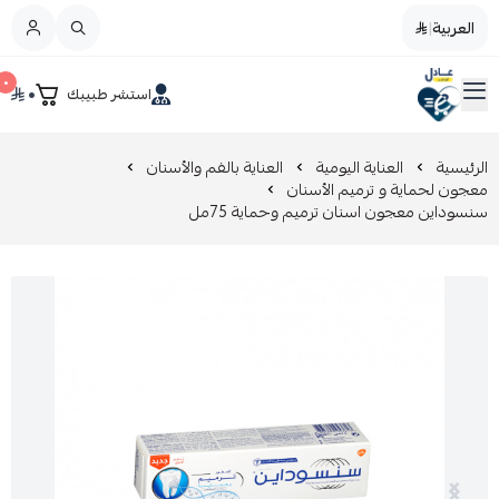
العربية
|
العربية
|
٠
٠
استشر طبيبك
القائمة الرئيسية
صيدليات عادل
تخفيضات
الرئيسية
العناية اليومية
العناية بالفم والأسنان
معجون لحماية و ترميم الأسنان
سنسوداين معجون اسنان ترميم وحماية 75مل
المدونة
عروض التوفير
العناية بالجمال
العناية بالطفل و الأم
عرض الكل
العناية اليومية
عرض الكل
مزيل طلاء الأظافر