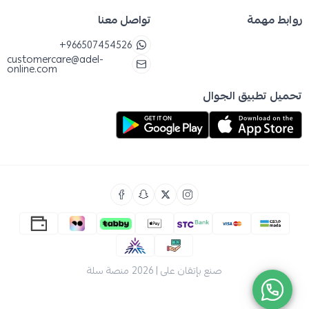
روابط مهمة
تواصل معنا
+966507454526
customercare@adel-
online.com
تحميل تطبيق الجوال
صنع بإتقان على | 2026
منصة سلة