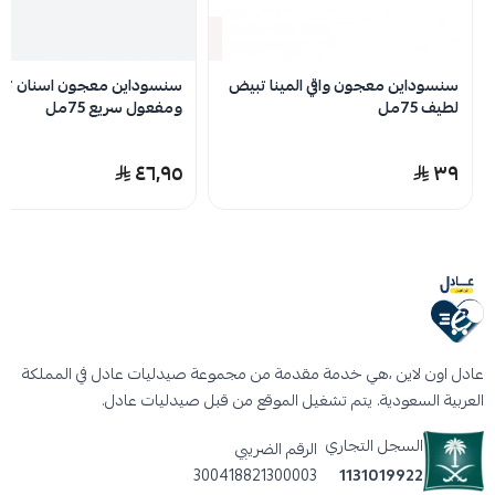
نفدت الكمية
سنسوداين معجون واقي المينا تبيض
سنسوداين معجون اسنان تب
لطيف 75مل
ومفعول سريع 75مل
٤٦٫٩٥
٣٩
عادل اون لاين ،هي خدمة مقدمة من مجموعة صيدليات عادل في المملكة
العربية السعودية. يتم تشغيل الموقع من قبل صيدليات عادل.
السجل التجاري
الرقم الضريبي
300418821300003
1131019922