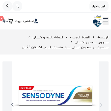
العربية
|
العربية
|
٠
٠
استشر طبيبك
القائمة الرئيسية
صيدليات عادل
تخفيضات
الرئيسية
العناية اليومية
العناية بالفم والأسنان
معجون لتبييض الأسنان
سنسوداين معجون اسنان عناية متعددة تبيض الاسنان 75مل
المدونة
عروض التوفير
العناية بالجمال
العناية بالطفل و الأم
عرض الكل
العناية اليومية
عرض الكل
مزيل طلاء الأظافر