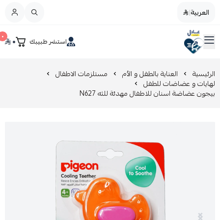
العربية
|
العربية
|
٠
٠
استشر طبيبك
القائمة الرئيسية
صيدليات عادل
تخفيضات
الرئيسية
العناية بالطفل و الأم
مستلزمات الاطفال
لهايات و عضاضات للطفل
بيجون عضاضة اسنان للاطفال مهدئة للثه N627
المدونة
عروض التوفير
العناية بالجمال
العناية بالطفل و الأم
عرض الكل
العناية اليومية
عرض الكل
مزيل طلاء الأظافر