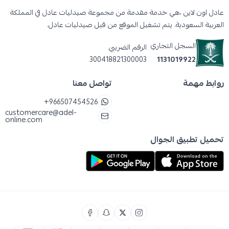
تهدئة نفسه بطريقة غريزية وآمنة.
عادل اون لاين ،هي خدمة مقدمة من مجموعة صيدليات عادل في المملكة
عضاضة للتسنين تعزز صحة الفم، تُحفّز تدفق الدم
العربية السعودية. يتم تشغيل الموقع من قبل صيدليات عادل.
في اللثة وتدعم النمو السليم للأسنان من بدايته.
السجل التجاري
الرقم الضريبي
مناسبة من عمر 4 أشهر فما فوق—أي من أول
300418821300003
1131019922
علامة على التسنين.
روابط مهمة
تواصل معنا
كيفية استخدام عضاضة بيجون
1. ضعي العضاضة في الثلاجة ( compartment cool،
+966507454526
customercare@adel-
وليس الفريزر) لمدة 10–15 دقيقة قبل الاستخدام.
online.com
2. أعطيها لطفلكِ ليمسكها ويضعها في فمه بأمان.
تحميل تطبيق الجوال
3. دعيه يستكشفها—فهي مصممة لتحمل المضغ
اللطيف واللعب اليومي.