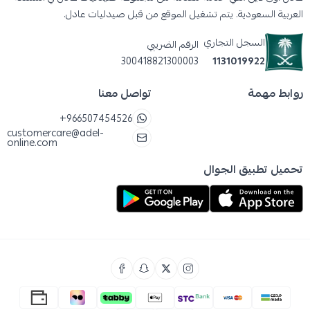
العربية السعودية. يتم تشغيل الموقع من قبل صيدليات عادل.
الطفل جاف تمامًا بعد الاستحمام أو تغيير الحفاض؛
فـ بودرة اطفال نونو​ تعمل بشكل أفضل على الجلد
السجل التجاري
الرقم الضريبي
الجاف ولا يجب تطبيقها على الجلد المبلل.
300418821300003
1131019922
ضعي مقدارًا قليلًا من بودرة اطفال نونو​ على راحة
روابط مهمة
تواصل معنا
يدك أولًا، بعيدًا عن وجه الطفل.
+966507454526
مرري يدك بلطف على مناطق الثنيات ومنطقة
customercare@adel-
online.com
الحفاض، مع تجنب أي حركة قوية قد تثير الغبار في
تحميل تطبيق الجوال
الهواء.
تحذير هام احرصي دائمًا على إبعاد البودرة عن وجه
الصغير وفمه وأنفه؛ لتجنب استنشاق الجزيئات
الدقيقة التي قد تؤثر على جهازه التنفسي الحساس.
لشراء >>
بودرة اطفال نونو
<< العبوة البيضاء حجم 400
مل اتبعي الرابط السابق