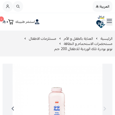
العربية
|
العربية
|
٠
٠
استشر طبيبك
القائمة الرئيسية
صيدليات عادل
تخفيضات
الرئيسية
العناية بالطفل و الأم
مستلزمات الاطفال
مستحضرات الاستحمام و النظافة
نونو بودرة تلك الوردية للاطفال 200 جم
المدونة
عروض التوفير
العناية بالجمال
العناية بالطفل و الأم
عرض الكل
العناية اليومية
عرض الكل
مزيل طلاء الأظافر