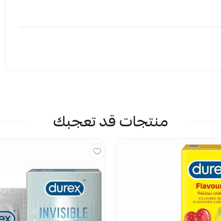
إرفاق ملف
منتجات قد تعجبك
 الملف هنا
راض
يمات حاليا