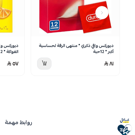
ديوركس واقي ذكري " ملونة ومعطرة بنكهات
ديوركس واق
الفواكة " 12حبة
و الاحساس " 3 
٣١
٥٧
روابط مهمة