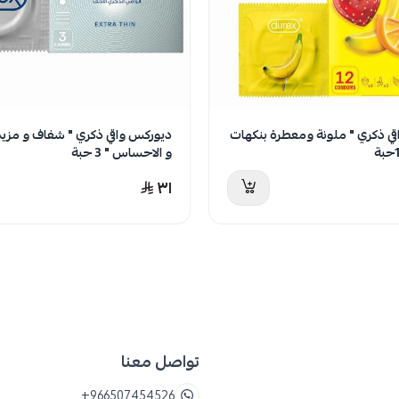
ي ذكري " شفاف و مزيد من الرقة
ماسكولان واقي ذكري مضلع ومحبب 10ح
حبة
٢٥
تواصل معنا
+966507454526