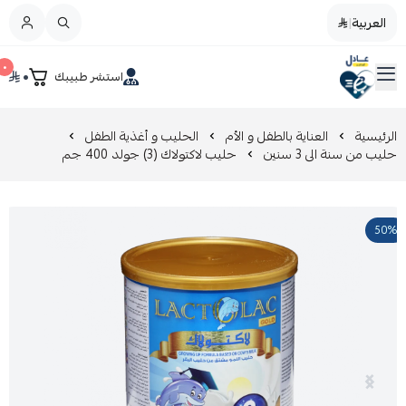
العربية
|
العربية
|
٠
٠
استشر طبيبك
القائمة الرئيسية
صيدليات عادل
تخفيضات
الرئيسية
العناية بالطفل و الأم
الحليب و أغذية الطفل
حليب من سنة الى 3 سنين
حليب لاكتولاك (3) جولد 400 جم
المدونة
50%
عروض التوفير
العناية بالجمال
العناية بالطفل و الأم
عرض الكل
العناية اليومية
عرض الكل
مزيل طلاء الأظافر