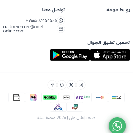
روابط مهمة
تواصل معنا
+966507454526
customercare@adel-
online.com
تحميل تطبيق الجوال
صنع بإتقان على | 2026
منصة سلة