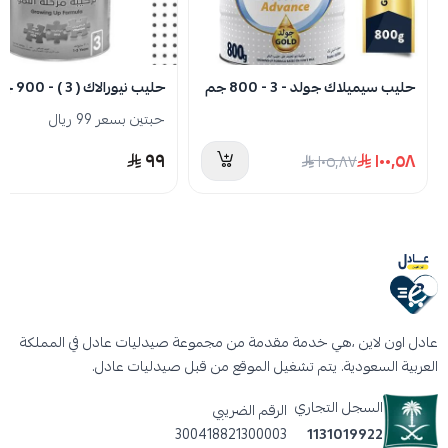
الفيتامينات
كما تساعد هذه المكونات في دعم التطورات العقلية
والبصرية والمناعة كما تساعد في تحفيز النمو
حليب سيميلاك جولد - 3 - 800 جم
حليب نيورالاك ( 3 ) - 900 جم
لاكتولاك 3 جولد يمكن أن يستخدم في تحضير الوجبات التي
حبتين بسعر 99 ريال
أساسها الحليب
٩٩
١٠٠٫٥٨
١٠٥٫٨٧
عادل اون لاين ،هي خدمة مقدمة من مجموعة صيدليات عادل في المملكة
العربية السعودية. يتم تشغيل الموقع من قبل صيدليات عادل.
السجل التجاري
الرقم الضريبي
300418821300003
1131019922