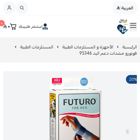
العربية
|
العربية
|
٠
٠
استشر طبيبك
القائمة الرئيسية
صيدليات عادل
تخفيضات
الرئيسية
الأجهزة و المستلزمات الطبية
المستلزمات الطبية
فوتورو مشدات دعم اليد 95346
المدونة
20%
عروض التوفير
العناية بالجمال
العناية بالطفل و الأم
عرض الكل
العناية اليومية
عرض الكل
مزيل طلاء الأظافر