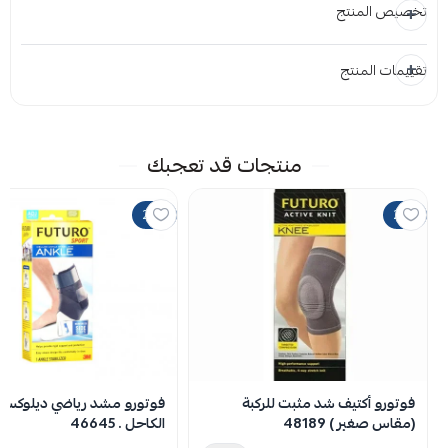
تخصيص المنتج
تقييمات المنتج
المرفقات
إضافة ملاحظة
إرفاق ملف
منتجات قد تعجبك
اسحب و افلت الملف هنا
20%
25%
استعراض
لا توجد تقييمات حاليا
فوتورو أكتيف شد مثبت للركبة
فوتورو مشد رياضي ديلوكس ل
(مقاس صغير ) 48189
الكاحل . 46645