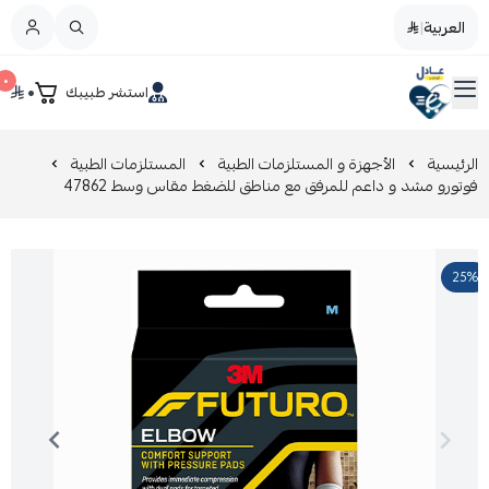
العربية
|
العربية
|
٠
٠
استشر طبيبك
القائمة الرئيسية
صيدليات عادل
تخفيضات
الرئيسية
الأجهزة و المستلزمات الطبية
المستلزمات الطبية
فوتورو مشد و داعم للمرفق مع مناطق للضغط مقاس وسط 47862
المدونة
25%
عروض التوفير
العناية بالجمال
العناية بالطفل و الأم
عرض الكل
العناية اليومية
عرض الكل
مزيل طلاء الأظافر