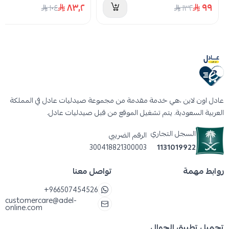
٨٣٫٢
٩٩
١٠٤
١٣٢
عادل اون لاين ،هي خدمة مقدمة من مجموعة صيدليات عادل في المملكة
العربية السعودية. يتم تشغيل الموقع من قبل صيدليات عادل.
السجل التجاري
الرقم الضريبي
300418821300003
1131019922
روابط مهمة
تواصل معنا
+966507454526
customercare@adel-
online.com
تحميل تطبيق الجوال