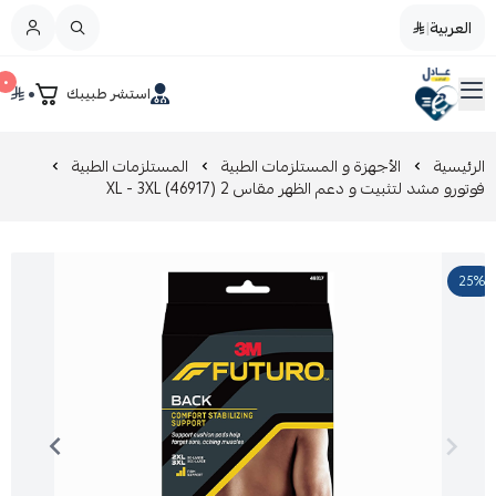
العربية
|
العربية
|
٠
٠
استشر طبيبك
القائمة الرئيسية
صيدليات عادل
تخفيضات
الرئيسية
الأجهزة و المستلزمات الطبية
المستلزمات الطبية
فوتورو مشد لتثبيت و دعم الظهر مقاس 2 XL - 3XL (46917)
المدونة
25%
عروض التوفير
العناية بالجمال
العناية بالطفل و الأم
عرض الكل
العناية اليومية
عرض الكل
مزيل طلاء الأظافر