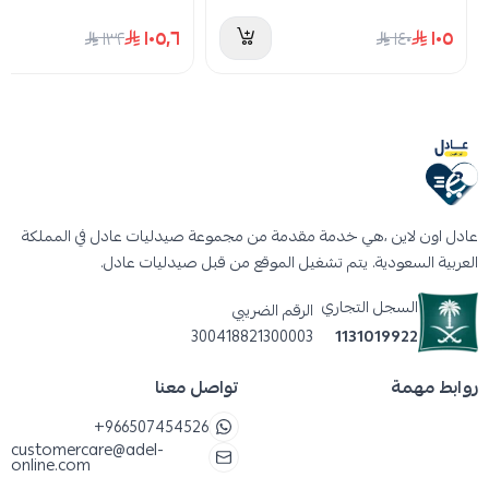
١٠٥٫٦
١٠٥
١٣٢
١٤٠
عادل اون لاين ،هي خدمة مقدمة من مجموعة صيدليات عادل في المملكة
العربية السعودية. يتم تشغيل الموقع من قبل صيدليات عادل.
السجل التجاري
الرقم الضريبي
300418821300003
1131019922
روابط مهمة
تواصل معنا
+966507454526
customercare@adel-
online.com