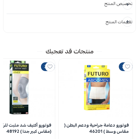
تخصيص المنتج
تقييمات المنتج
المرفقات
إضافة ملاحظة
إرفاق ملف
منتجات قد تعجبك
اسحب و افلت الملف هنا
20%
25%
استعراض
لا توجد تقييمات حاليا
فوتورو دعامة جراحية ودعم البطن (
فوتورو أكتيف شد مثبت للركبة
مقاس وسط ) 46201
(مقاس كبير جدا ) 48192