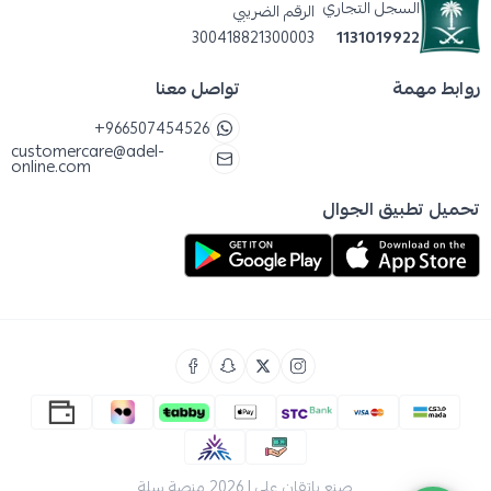
السجل التجاري
الرقم الضريبي
ابصقه ولا تبتلعه.
300418821300003
1131019922
استخدمه مرتين يوميًّا — صباحًا ومساءً — بعد
روابط مهمة
تواصل معنا
تنظيف أسنانكِ بالفرشاة، للحصول على أفضل
+966507454526
حماية.
customercare@adel-
online.com
تحميل تطبيق الجوال
Colgate plax طريقة استخدام غير مناسبه للأطفال
دون 6 سنوات. احفظه بعيدًا عن متناول الصغار.
غسول الفم كولجيت بلاكس
فلوريد الصوديوم: يقوّي المينا ويحمي من
التسوس.
كلوريد سيتيل بيريدينيوم: مكوّن مضاد للبكتيريا
صنع بإتقان على | 2026
منصة سلة