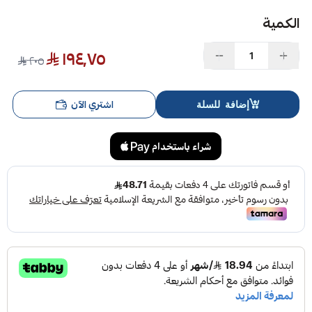
الكمية
١٩٤٫٧٥
٢٠٥
اشتري الآن
إضافة للسلة