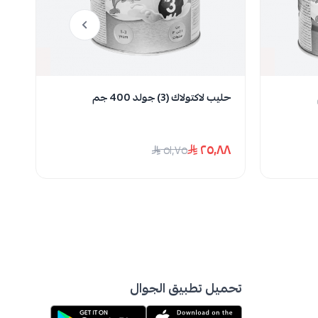
نفدت الكمية
حليب لاكتولاك (3) جولد 400 جم
نوفا
٫٦
٢٥٫٨٨
٥١٫٧٥
تحميل تطبيق الجوال