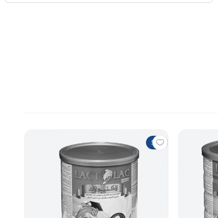
5%
50%