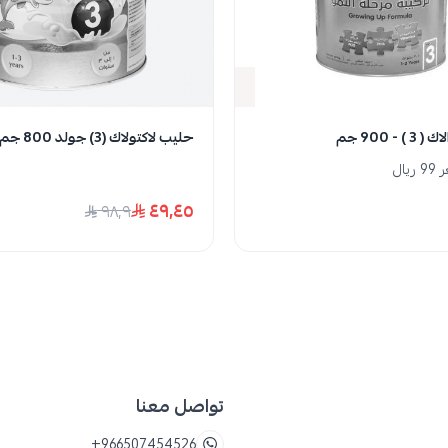
ي والبصري واللغوي.
 والتي تعتبر مساعدة طبية في امتصاص الكالسيوم لعظام
نفدت الكمية
 - 900 جم
حليب لاكتولاك (3) جولد 800 جم
ال
٤٩٫٤٥
٩٨٫٩
تواصل معنا
+966507454526