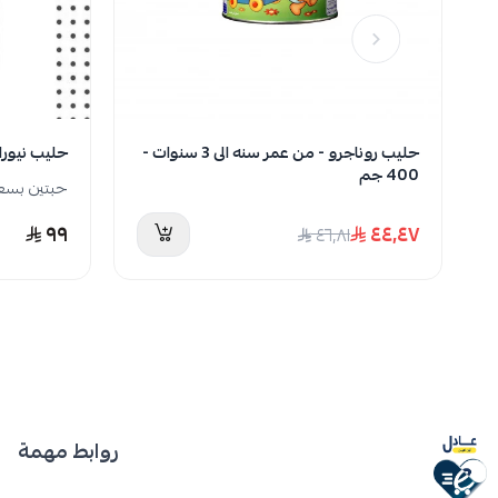
والكولين، والزنك، والحديد، وهي مكونات رئيسية للتطور الذهن
يحتوي على تركيبة خاصة من الدهون الخالية من زيت النخيل،
قوية.
يحتوي على البريبيوتيك والنيوكليوتيدات.
حليب روناجرو - من عمر سنه الى 3 سنوات -
حليب نيورالاك ( 3 )
400 جم
حبتين بسعر 99 ري
٩٩
٤٤٫٤٧
٤٦٫٨١
روابط مهمة