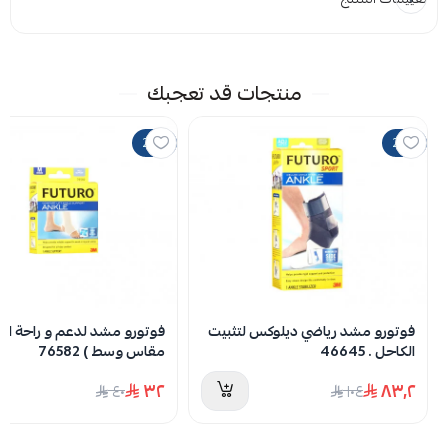
المرفقات
إضافة ملاحظة
إرفاق ملف
منتجات قد تعجبك
اسحب و افلت الملف هنا
20%
20%
استعراض
لا توجد تقييمات حاليا
فوتورو مشد رياضي ديلوكس لتثبيت
فوتورو مشد لدعم و راحة الكا
الكاحل . 46645
مقاس وسط ) 76582
٣٢
٨٣٫٢
٤٠
١٠٤