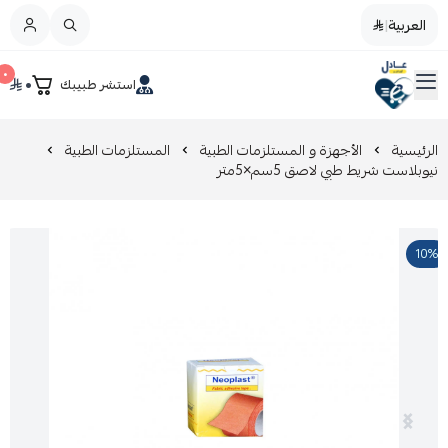
العربية
|
العربية
|
٠
٠
استشر طبيبك
القائمة الرئيسية
صيدليات عادل
تخفيضات
الرئيسية
الأجهزة و المستلزمات الطبية
المستلزمات الطبية
نيوبلاست شريط طبي لاصق 5سم×5متر
المدونة
10%
عروض التوفير
العناية بالجمال
العناية بالطفل و الأم
عرض الكل
العناية اليومية
عرض الكل
مزيل طلاء الأظافر