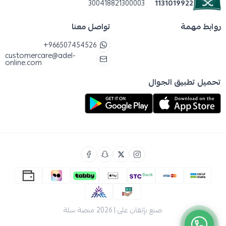
300418821300003
1131019922
روابط مهمة
تواصل معنا
+966507454526
customercare@adel-
online.com
تحميل تطبيق الجوال
صنع بإتقان على | 2026
منصة سلة