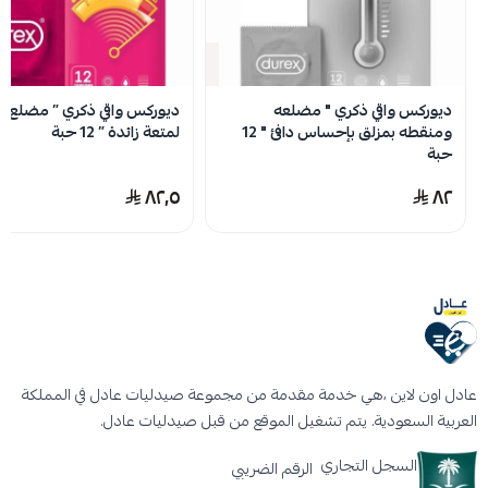
نفدت الكمية
ديوركس واقي ذكري " مضلعه
ديوركس واقي ذكري ” مضلع و
ومنقطه بمزلق بإحساس دافئ " 12
لمتعة زائدة ” 12 حبة
حبة
٨٢٫٥
٨٢
عادل اون لاين ،هي خدمة مقدمة من مجموعة صيدليات عادل في المملكة
العربية السعودية. يتم تشغيل الموقع من قبل صيدليات عادل.
السجل التجاري
الرقم الضريبي