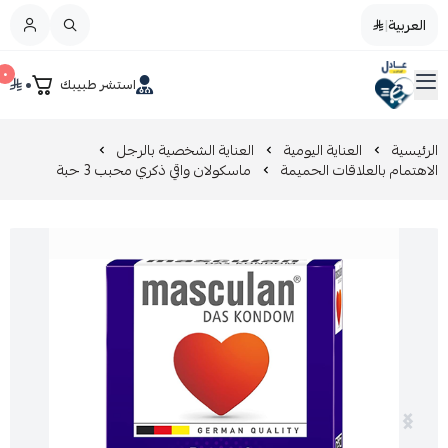
العربية
|
العربية
|
٠
٠
استشر طبيبك
القائمة الرئيسية
صيدليات عادل
تخفيضات
الرئيسية
العناية اليومية
العناية الشخصية بالرجل
الاهتمام بالعلاقات الحميمة
ماسكولان واقي ذكري محبب 3 حبة
المدونة
عروض التوفير
العناية بالجمال
العناية بالطفل و الأم
عرض الكل
العناية اليومية
عرض الكل
مزيل طلاء الأظافر