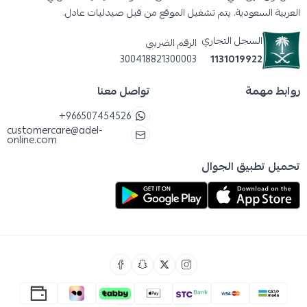
العربية السعودية. يتم تشغيل الموقع من قبل صيدليات عادل.
السجل التجاري
الرقم الضريبي
300418821300003
1131019922
روابط مهمة
تواصل معنا
+966507454526
customercare@adel-
online.com
تحميل تطبيق الجوال