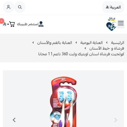
العربية
|
العربية
|
٠
٠
استشر طبيبك
القائمة الرئيسية
صيدليات عادل
تخفيضات
الرئيسية
العناية اليومية
العناية بالفم والأسنان
فرشاة و خيط الأسنان
كولجيت فرشاة اسنان اوبتيك وايت 360 ناعم 1 1 مجانا
المدونة
عروض التوفير
العناية بالجمال
العناية بالطفل و الأم
عرض الكل
العناية اليومية
عرض الكل
مزيل طلاء الأظافر