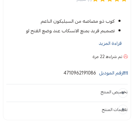
كوب ذو مصاصه من السيليكون الناعم
تصميم فريد يمنع الانسكاب عند وضع الفتح او
االاغلاق
قراءة المزيد
نظام يسمح بدخول المصاصه ( الشفاط ) و
تم شراءه
22
مرة
خروجها من الغطاء بسهولة لمنع التسرب و لنظافة
اكثر
رقم الموديل
4710962191086
سهل الامساك لوجود مقبض مريح على شكل
موجي
تخصيص المنتج
غطاء الكوب ذو اكسسوارات متغيرة لاستخدام
الطفل في اعمار مختلفة
تقييمات المنتج
المرفقات
كوب تدريب لشرب الحليب او الماء
إضافة ملاحظة
إرفاق ملف
يناسب تسع شهور فأكثر