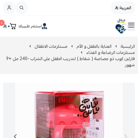
العربية
|
العربية
|
٠
٠
استشر طبيبك
القائمة الرئيسية
صيدليات عادل
تخفيضات
الرئيسية
العناية بالطفل و الأم
مستلزمات الاطفال
مستلزمات الرضاعة و الغذاء
فارلين كوب ذو مصاصة ( شفاط ) لتدريب الطفل على الشراب -240 مل +9
المدونة
شهور
عروض التوفير
العناية بالجمال
العناية بالطفل و الأم
عرض الكل
العناية اليومية
عرض الكل
مزيل طلاء الأظافر