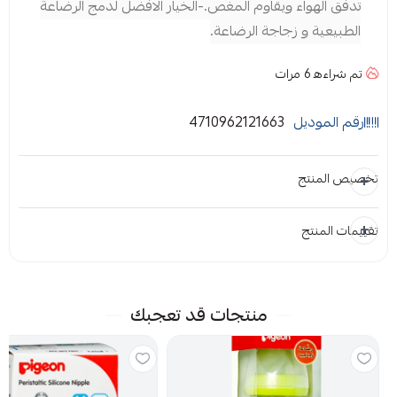
تدفق الهواء ويقاوم المغص.-الخيار الافضل لدمج الرضاعة
الطبيعية و زجاجة الرضاعة.
تم شراءه
6
مرات
رقم الموديل
4710962121663
تخصيص المنتج
تقييمات المنتج
المرفقات
إضافة ملاحظة
إرفاق ملف
منتجات قد تعجبك
اسحب و افلت الملف هنا
استعراض