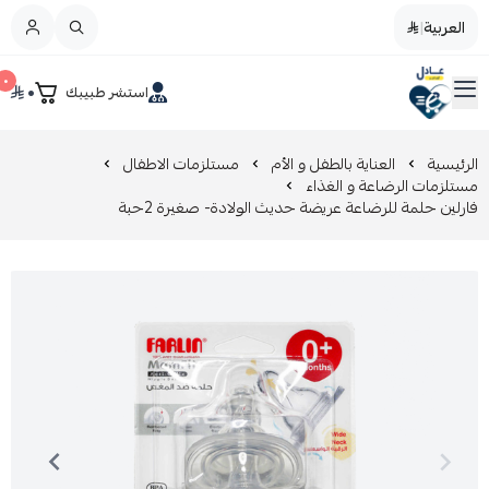
العربية
|
العربية
|
٠
٠
استشر طبيبك
القائمة الرئيسية
صيدليات عادل
تخفيضات
الرئيسية
العناية بالطفل و الأم
مستلزمات الاطفال
مستلزمات الرضاعة و الغذاء
فارلين حلمة للرضاعة عريضة حديث الولادة- صغيرة 2حبة
المدونة
عروض التوفير
العناية بالجمال
العناية بالطفل و الأم
عرض الكل
العناية اليومية
عرض الكل
مزيل طلاء الأظافر