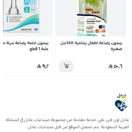
لا توجد تقييمات حاليا
بيجون رضاعة اطفال زجاجية 160مل
بيجون حلمة رضاعة مرنة مت
صغيرة
علبة 1 قطع
٩٫٢
٥٠٫٦
عادل اون لاين ،هي خدمة مقدمة من مجموعة صيدليات عادل في المملكة
العربية السعودية. يتم تشغيل الموقع من قبل صيدليات عادل.