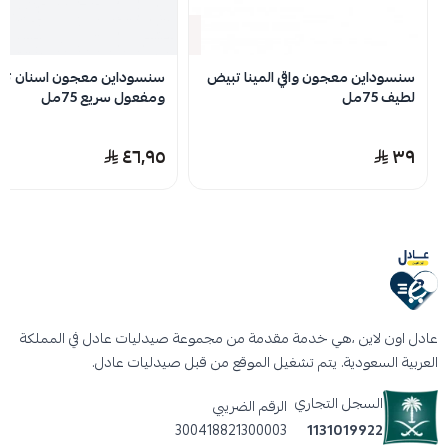
نفدت الكمية
سنسوداين معجون واقي المينا تبيض
سنسوداين معجون اسنان تب
لطيف 75مل
ومفعول سريع 75مل
٤٦٫٩٥
٣٩
عادل اون لاين ،هي خدمة مقدمة من مجموعة صيدليات عادل في المملكة
العربية السعودية. يتم تشغيل الموقع من قبل صيدليات عادل.
السجل التجاري
الرقم الضريبي
300418821300003
1131019922