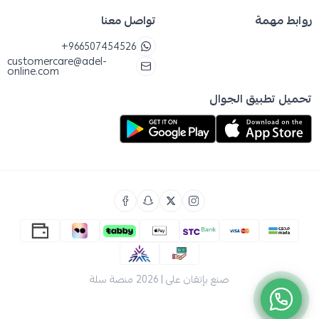
روابط مهمة
تواصل معنا
+966507454526
customercare@adel-
online.com
تحميل تطبيق الجوال
صنع بإتقان على | 2026
منصة سلة