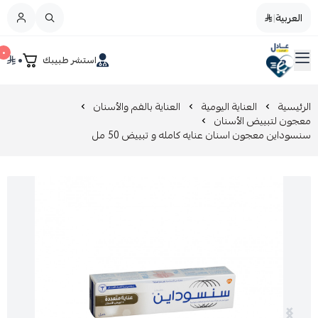
العربية
|
العربية
|
٠
٠
استشر طبيبك
القائمة الرئيسية
صيدليات عادل
تخفيضات
الرئيسية
العناية اليومية
العناية بالفم والأسنان
معجون لتبييض الأسنان
سنسوداين معجون اسنان عنايه كامله و تبييض 50 مل
المدونة
عروض التوفير
العناية بالجمال
العناية بالطفل و الأم
عرض الكل
العناية اليومية
عرض الكل
مزيل طلاء الأظافر