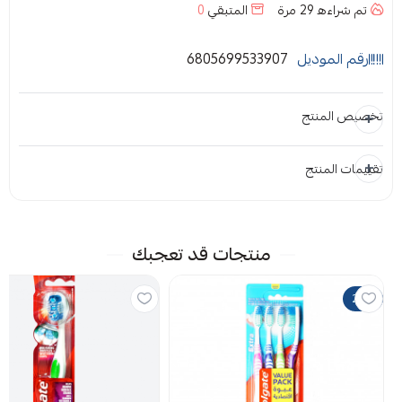
تم شراءه
29
مرة
المتبقي
0
رقم الموديل
6805699533907
تخصيص المنتج
تقييمات المنتج
المرفقات
إضافة ملاحظة
إرفاق ملف
منتجات قد تعجبك
اسحب و افلت الملف هنا
20%
استعراض
لا توجد تقييمات حاليا