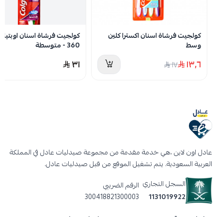
كولجيت فرشاة اسنان اكسترا كلين
كولجيت فرشاة اسنان اوبتيك 
وسط
360 - متوسطة
٣١
١٣٫٦
١٧
عادل اون لاين ،هي خدمة مقدمة من مجموعة صيدليات عادل في المملكة
العربية السعودية. يتم تشغيل الموقع من قبل صيدليات عادل.
السجل التجاري
الرقم الضريبي
300418821300003
1131019922