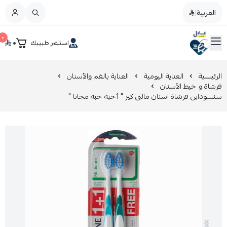
العربية
|
العربية
|
٠
٠
استشر طبيبك
القائمة الرئيسية
صيدليات عادل
تخفيضات
الرئيسية
العناية اليومية
العناية بالفم والأسنان
فرشاة و خيط الأسنان
سنسوداين فرشاة اسنان مالتى كير " 1حبة حبة مجانا "
المدونة
عروض التوفير
العناية بالجمال
العناية بالطفل و الأم
عرض الكل
العناية اليومية
عرض الكل
مزيل طلاء الأظافر