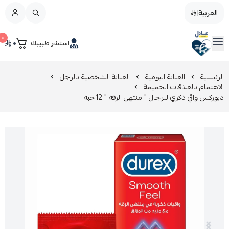
العربية
|
العربية
|
٠
٠
استشر طبيبك
القائمة الرئيسية
صيدليات عادل
تخفيضات
الرئيسية
العناية اليومية
العناية الشخصية بالرجل
الاهتمام بالعلاقات الحميمة
ديوركس واقي ذكري للرجال " منتهى الرقة " 12حبة
المدونة
عروض التوفير
العناية بالجمال
العناية بالطفل و الأم
عرض الكل
العناية اليومية
عرض الكل
مزيل طلاء الأظافر