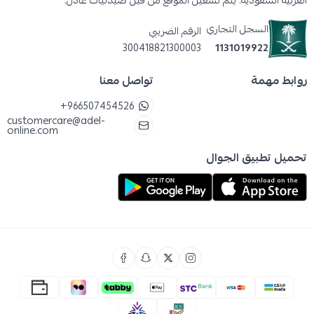
العربية السعودية. يتم تشغيل الموقع من قبل صيدليات عادل.
السجل التجاري
الرقم الضريبي
300418821300003
1131019922
روابط مهمة
تواصل معنا
+966507454526
customercare@adel-
online.com
تحميل تطبيق الجوال