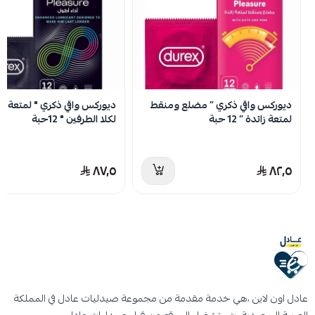
المميزات :
لا توجد تقييمات حاليا
– مزلق حاص للمساعدة على الأنتصاب لمدة أطول
– واقي ذكري مطاطي طبيعي شفاف
– تصميم “إيزي أون” سهل الإرتداء ومريح عند الإستخدام
ديوركس واقي ذكري ” مضلع ومنقط
ديوركس واقي ذكري " لمتعة أط
– يحتوي المزلق على 5% من مادة البنزوكاين
لمتعة زائدة ” 12 حبة
لكلا الطرفين " 12حبة
٨٧٫٥
٨٢٫٥
عادل اون لاين ،هي خدمة مقدمة من مجموعة صيدليات عادل في المملكة