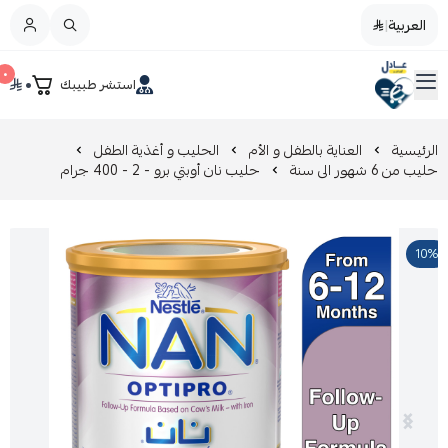
العربية
|
العربية
|
٠
٠
استشر طبيبك
القائمة الرئيسية
صيدليات عادل
تخفيضات
الرئيسية
العناية بالطفل و الأم
الحليب و أغذية الطفل
حليب من 6 شهور الى سنة
حليب نان أوبتي برو - 2 - 400 جرام
المدونة
10%
عروض التوفير
العناية بالجمال
العناية بالطفل و الأم
عرض الكل
العناية اليومية
عرض الكل
مزيل طلاء الأظافر