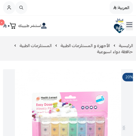
العربية
|
العربية
|
٠
٠
استشر طبيبك
القائمة الرئيسية
صيدليات عادل
تخفيضات
الرئيسية
الأجهزة و المستلزمات الطبية
المستلزمات الطبية
حافظة دواء اسبوعية
المدونة
20%
عروض التوفير
العناية بالجمال
العناية بالطفل و الأم
عرض الكل
العناية اليومية
عرض الكل
مزيل طلاء الأظافر