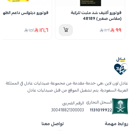
خفيفة الحمل، ومصنوعة من بلاستيك عالي الجودة
فوتورو أكتيف شد مثبت للركبة
فوتورو ديلوكس داعم الظهر 46819
مخصص للطعام، مما يمكنك من معرفة ما إذا كان لديك
(مقاس صغير ) 48189
دواء دون فتح الغطاء. كل غطاء مقصورة يشير إلى يوم
١٢١٫٦
٩٩
١٥٢
١٣٢
الأسبوع وأربعة مرات من يوم واحد بالحروف، مما يجعلها
طريقة رائعة للتنظيم دون متاعب فتح عدة زجاجات
مختلفة في كل مرة تحتاج فيها إلى تناول الفيتامينات
والأدوية.
يتم ملء حافظة دواء اسبوعية هذه مرة واحدة في
عادل اون لاين ،هي خدمة مقدمة من مجموعة صيدليات عادل في المملكة
الأسبوع، ليضم جميع الأدوية والفيتامينات الخاصة بك في
العربية السعودية. يتم تشغيل الموقع من قبل صيدليات عادل.
مكان واحد سهل الاستخدام.
السجل التجاري
الرقم الضريبي
300418821300003
1131019922
مواصفات حافظة دواء اسبوعية Health
& Smart
روابط مهمة
تواصل معنا