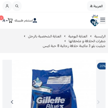
العربية
|
العربية
|
٠
٠
استشر طبيبك
القائمة الرئيسية
صيدليات عادل
تخفيضات
الرئيسية
العناية اليومية
العناية الشخصية بالرجل
شفرات الحلاقة و ملحقاتها
جيليت بلو 3 ماكينة حلاقة رجالية 8 حبة كيس
المدونة
عروض التوفير
20%
العناية بالجمال
العناية بالطفل و الأم
عرض الكل
العناية اليومية
عرض الكل
مزيل طلاء الأظافر