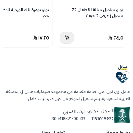
نونو مناديل مبللة للأطفال 72
منديل ( عرض 2 حبه )
جم
١٧٫٢٥
٢٤٫٥
عادل اون لاين ،هي خدمة مقدمة من مجموعة صيدليات عادل في المملكة
العربية السعودية. يتم تشغيل الموقع من قبل صيدليات عادل.
السجل التجاري
الرقم الضريبي
300418821300003
1131019922
روابط مهمة
تواصل معنا