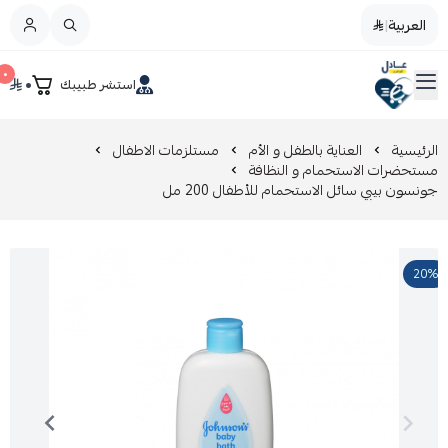
العربية
|
العربية
|
٠
٠
استشر طبيبك
القائمة الرئيسية
صيدليات عادل
تخفيضات
الرئيسية
العناية بالطفل و الأم
مستلزمات الاطفال
مستحضرات الاستحمام و النظافة
جونسون بيبي سائل الاستحمام للأطفال 200 مل
المدونة
عروض التوفير
20%
العناية بالجمال
العناية بالطفل و الأم
عرض الكل
العناية اليومية
عرض الكل
مزيل طلاء الأظافر