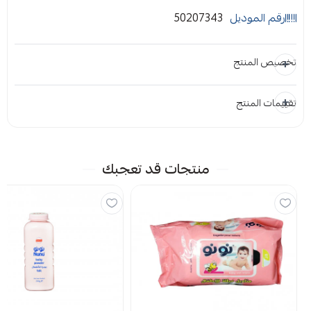
رقم الموديل
50207343
تخصيص المنتج
تقييمات المنتج
المرفقات
إضافة ملاحظة
إرفاق ملف
منتجات قد تعجبك
اسحب و افلت الملف هنا
استعراض
لا توجد تقييمات حاليا