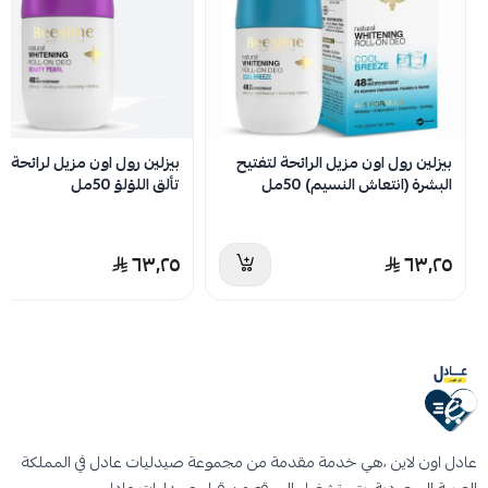
لا توجد تقييمات حاليا
بيزلين رول اون مزيل الرائحة لتفتيح
بيزلين رول اون مزيل لرائحة الع
البشرة (انتعاش النسيم) 50مل
تألق اللؤلؤ 50مل
٦٣٫٢٥
٦٣٫٢٥
عادل اون لاين ،هي خدمة مقدمة من مجموعة صيدليات عادل في المملكة