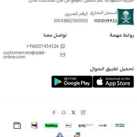
العربية السعودية. يتم تشغيل الموقع من قبل صيدليات عادل.
السجل التجاري
الرقم الضريبي
300418821300003
1131019922
روابط مهمة
تواصل معنا
+966507454526
customercare@adel-
online.com
تحميل تطبيق الجوال