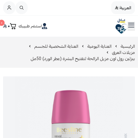
العربية
|
العربية
|
٠
٠
استشر طبيبك
القائمة الرئيسية
صيدليات عادل
تخفيضات
الرئيسية
العناية اليومية
العناية الشخصية للجسم
مزيلات العرق
بيزلين رول اون مزيل الرائحة لتفتيح البشرة (عطر الورد) 50مل
المدونة
عروض التوفير
العناية بالجمال
العناية بالطفل و الأم
عرض الكل
العناية اليومية
عرض الكل
مزيل طلاء الأظافر