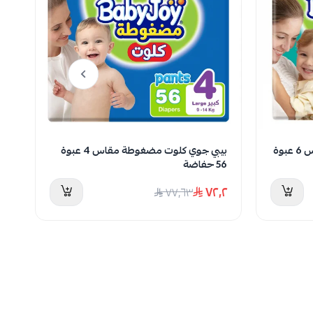
بيبي جوي حفائض مضغوطة مقاس 6 عبوة
بيبي جوي كلوت مضغوطة مقاس 4 عبوة
بام
56 حفاضة
٫٥
٧٢٫٢
٧٧٫٦٣