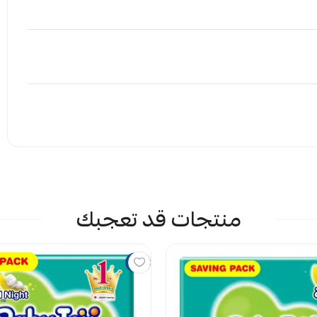
كرة تمتص السوائل بسرعة وتحبسها داخل الحفاض، مما يمنع التسرب ويحمي
حفاضات بيبي جوي ٣​ يمنحكِ ثباتًا إضافيًا دون الضغط على بطن الطفل، ويقلل من احتمال تسرب
دة تسمح بمرور الهواء حول الجلد، مما يساعد في الحفاظ على جفاف المنطقة
إرفاق ملف
ترة طويلة يمكن أن يؤدي إلى حدوث طفح أو التهاب في منطقة
منتجات قد تعجبك
 الملف هنا
راض
على الجلد تؤدي إلى امتصاص الرطوبة الزائدة، ما يُضعف
7%
يمات حاليا
ة عند تركه لفترة طويلة.
يا، مما يرفع درجة القلوية ويسبب تهيج الجلد.