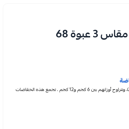
بيبي جوي حفائض مضغوطة مقاس 3 عبوة 68
صُمّمت حفاضات بيبي جوي 3 لتلبية احتياجات الأطفال الأكبر سنًا، وتتراوح أوزانهم بين 6 كجم و12 كجم . تجمع هذه الحفاضات
يحًا طوال اليوم.
٣​ كيس صغير ليكون لطيفًا على البشرة الحساسة للرضع، مما يقلل من خطر التهيج