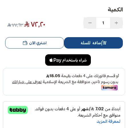
الكمية
٧٢٫٢٠
٧٧٫٦٣
اشتري الآن
إضافة للسلة