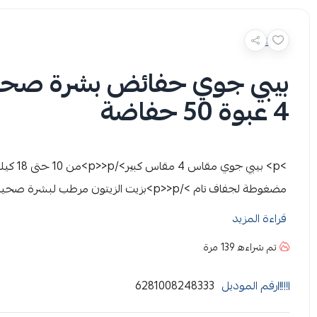
بيبي جوي حفائض بشرة صحية
4 عبوة 50 حفاضة
التسرب >/p>>p>خصر مطاطي لمنع التسرب الخلفي >/p>>p>خاصية التنفس الفريدة>/p>
قراءة المزيد
تم شراءه
139
مرة
رقم الموديل
6281008248333