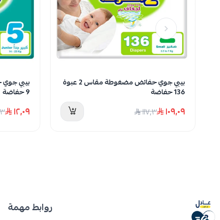
بيبي جوي حفائض مضغوطة مقاس 2 عبوة
136 حفاضة
9 حفاضة
١٢٫٠٩
١٠٩٫٠٩
١٣
١١٧٫٣
روابط مهمة