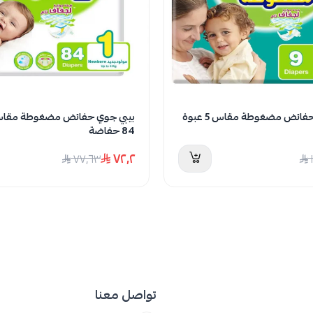
بيبي جوي حفائض مضغوطة مقاس 5 عبوة
84 حفاضة
٧٢٫٢
٧٧٫٦٣
تواصل معنا