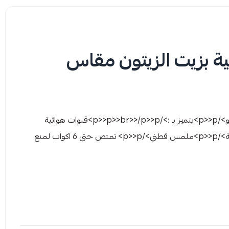
 بزيت الزيتون مقاس
>p> بيبي جوي مقاس 4 مقاس كبير>/p>>p>من 10 حتى 18 كيلو>/p>>p>يتميز بـ :>/p>>p>>br>>/p>>p>قنوات هوائية
مضغوطة لجفاف تام >/p>>p>بزيت الزيتون مرطب لبشرة صحية>/p>>p>ملمس قطني>/p>>p> تمتص حتى 6 اكواب لمنع