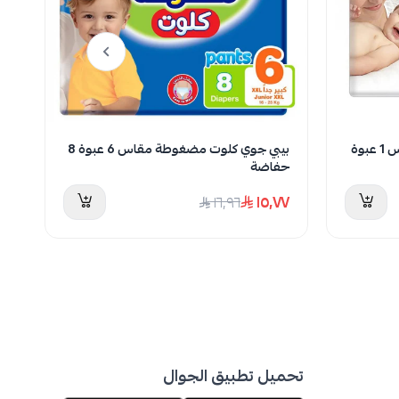
بيبي جوي حفائض مضغوطة مقاس 1 عبوة
بيبي جوي كلوت مضغوطة مقاس 6 عبوة 8
حفاضة
48 ح
٢٩
١٥٫٧٧
١٦٫٩٦
تحميل تطبيق الجوال