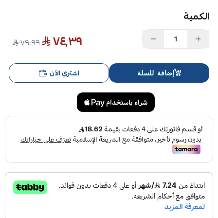
الكمية
٧٤٫٣٩
٧٩٫٩٩
اشتري الآن
إضافة للسلة