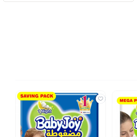
7%
7%