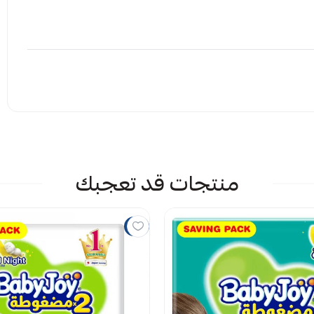
إرفاق ملف
منتجات قد تعجبك
 الملف هنا
راض
7%
يمات حاليا