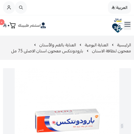
العربية
|
العربية
|
٠
٠
استشر طبيبك
القائمة الرئيسية
صيدليات عادل
تخفيضات
الرئيسية
العناية اليومية
العناية بالفم والأسنان
معجون لنظافة الاسنان
بارودونتكس معجون اسنان الاصلى 75 مل
المدونة
عروض التوفير
العناية بالجمال
العناية بالطفل و الأم
عرض الكل
العناية اليومية
عرض الكل
مزيل طلاء الأظافر