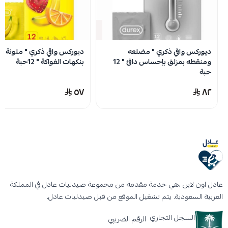
مشحم خصيصاً: لتحقيق أقصى قدر من المتعة.
جودة عالية: مصنوعة من اللاتكس عالي الجودة.
نفدت الكمية
رائحة منخفضة: للاتكس مما يجعلها أكثر قبولاً.
طرف الخزان: للسلامة والراحة.
ديوركس واقي ذكري " مضلعه
ديوركس واقي ذكري " ملونة و
ومنقطه بمزلق بإحساس دافئ " 12
بنكهات الفواكة " 12حبة
تجربة مكثفة: مصممة لتعزيز التجربة لكلا
حبة
الشريكين، مما يساعد في تحقيق ذروة متعددة.
٥٧
٨٢
خصائص كوندوم الترا رقيق
جميع الواقيات الذكرية مصنوعة من أجود المواد
الخام ويتم اختبارها بدقة.
الأبحاث تشير إلى أنه إذا تم ارتداء الواقي الذكري
بشكل صحيح، فإن هناك فرصة بنسبة 3% فقط
عادل اون لاين ،هي خدمة مقدمة من مجموعة صيدليات عادل في المملكة
العربية السعودية. يتم تشغيل الموقع من قبل صيدليات عادل.
للحمل.
السجل التجاري
الرقم الضريبي