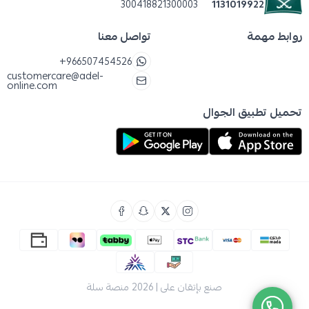
300418821300003
1131019922
روابط مهمة
تواصل معنا
+966507454526
customercare@adel-
online.com
تحميل تطبيق الجوال
صنع بإتقان على | 2026
منصة سلة