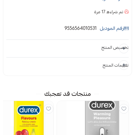
واقي ذكري الترا
الرقيق يُوفر إحساساً رائعاً وممتعاً بلا حدود.
تم شراءه
17
مرة
كما تمتاز هذه الواقيات برائحة أفضل نظراً للطريقة
الصحيحة التي تُصنع بها، مما يعزز التجربة بشكل عام.
رقم الموديل
9556564010531
مميزات كوندوم الترا رقيق
تخصيص المنتج
كوندوم الترا هي واقيات ذكرية من اللاتكس
تقييمات المنتج
المرفقات
الطبيعي: مصممة بنسيج في منتهى الرقة لتوفير
إحساس الدفء والحميمية، مما يزيد من المتعة
إضافة ملاحظة
إرفاق ملف
مع الحفاظ على مستوى الوقاية والحماية.
منتجات قد تعجبك
تصميم مناسب: يهدف إلى تقليل الانزعاج
اسحب و افلت الملف هنا
الحميمي، ويشمل:
استعراض
شكل متوهج: يعزز الحساسية للحصول على شعور
طبيعي.
لا توجد تقييمات حاليا