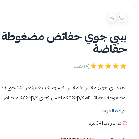
حفاضة
(4) تقييم
الخلفي>/p>>p>خاصية التنفس الفريدة >/p>
قراءة المزيد
تم شراءه
341
مرة