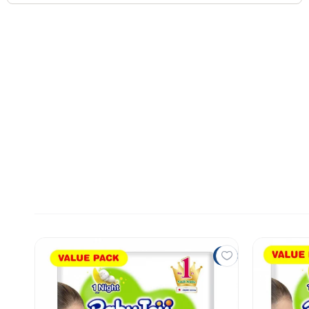
7%
7%