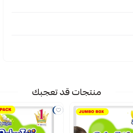
إرفاق ملف
منتجات قد تعجبك
 الملف هنا
راض
7%
يمات حاليا