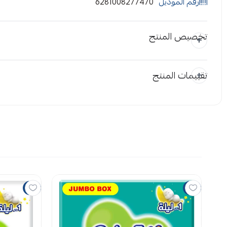
رقم الموديل
6281008277470
تخصيص المنتج
تقييمات المنتج
المرفقات
إضافة ملاحظة
اسحب و افلت
استع
7%
7%
لا توجد تقي