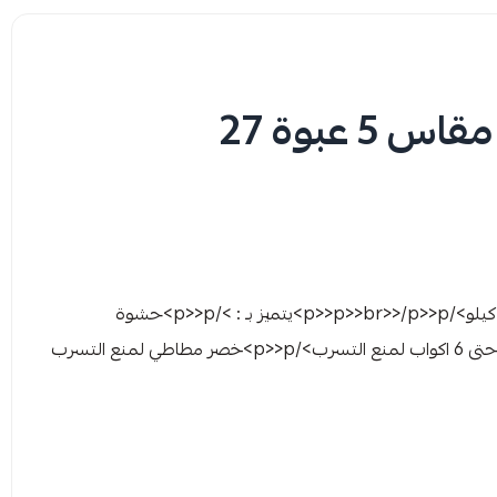
بيبي جوي حفائض مضغوطة مقاس 5 عبوة 27
>p>بيبي جوي مقاس 5 مقاس كبيرجدا>/p>>p>من 14 حتى 23 كيلو>/p>>p>>br>>/p>>p>يتميز بـ : >/p>>p>حشوة
مضغوطة لجفاف تام>/p>>p>ملمس قطني>/p>>p>امتصاص حتى 6 اكواب لمنع التسرب>/p>>p>خصر مطاطي لمنع التسرب