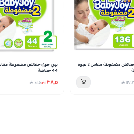
بيبي جوي حفائض مضغوطة مقاس 2 عبوة
44 حفاضة
٣٨٫٥
٤١٫٤
١١٧٫