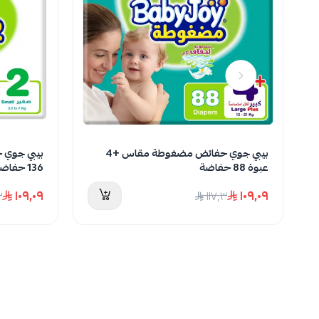
بيبي جوي حفائض مضغوطة مقاس +4
عبوة 88 حفاضة
136 حفاضة
١٠٩٫٠٩
١٠٩٫٠٩
٣
١١٧٫٣