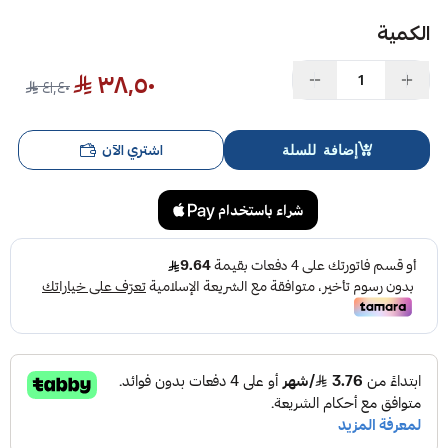
الكمية
٣٨٫٥٠
٤١٫٤٠
اشتري الآن
إضافة للسلة