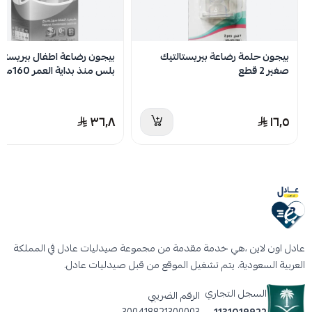
بيجون حلمة رضاعة بيريستالتيك
بيجون رضاعة اطفال بيريستالت
صغير 2 قطع
بلس منذ بداية العمر 160مل
٣٦٫٨
١٦٫٥
عادل اون لاين ،هي خدمة مقدمة من مجموعة صيدليات عادل في المملكة
العربية السعودية. يتم تشغيل الموقع من قبل صيدليات عادل.
السجل التجاري
الرقم الضريبي
300418821300003
1131019922