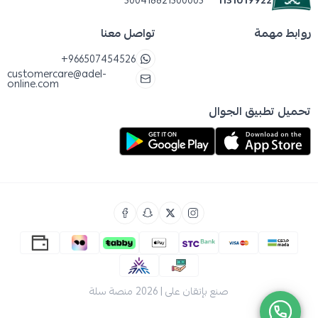
روابط مهمة
تواصل معنا
+966507454526
customercare@adel-
online.com
تحميل تطبيق الجوال
صنع بإتقان على | 2026
منصة سلة