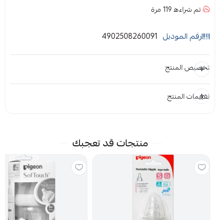
تم شراءه
119
مرة
رقم الموديل
4902508260091
تخصيص المنتج
تقييمات المنتج
المرفقات
إضافة ملاحظة
إرفاق ملف
منتجات قد تعجبك
اسحب و افلت الملف هنا
استعراض
لا توجد تقييمات حاليا