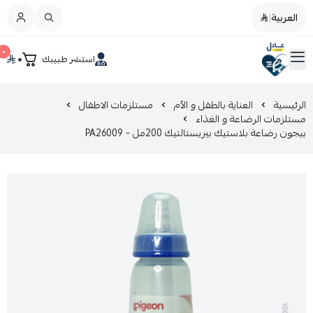
العربية
|
العربية
|
٠
٠
استشر طبيبك
القائمة الرئيسية
صيدليات عادل
تخفيضات
الرئيسية
العناية بالطفل و الأم
مستلزمات الاطفال
مستلزمات الرضاعة و الغذاء
بيجون رضاعة بلاستيك بيريستالتيك 200مل - PA26009
المدونة
عروض التوفير
العناية بالجمال
العناية بالطفل و الأم
عرض الكل
العناية اليومية
عرض الكل
مزيل طلاء الأظافر