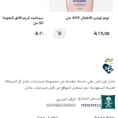
نونو لوشن الأطفال 400 مل
سيباميد كريم فائق النعومة ل
50 مل
٢٠
٢٨٫٧٥
عادل اون لاين ،هي خدمة مقدمة من مجموعة صيدليات عادل في المملكة
العربية السعودية. يتم تشغيل الموقع من قبل صيدليات عادل.
السجل التجاري
الرقم الضريبي
300418821300003
1131019922
روابط مهمة
تواصل معنا