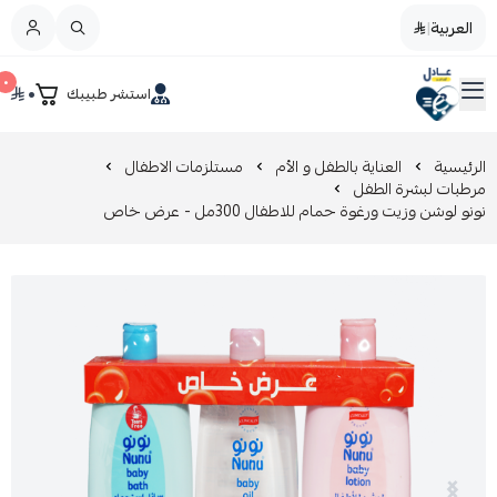
العربية
|
العربية
|
٠
٠
استشر طبيبك
القائمة الرئيسية
صيدليات عادل
تخفيضات
الرئيسية
العناية بالطفل و الأم
مستلزمات الاطفال
مرطبات لبشرة الطفل
نونو لوشن وزيت ورغوة حمام للاطفال 300مل - عرض خاص
المدونة
عروض التوفير
العناية بالجمال
العناية بالطفل و الأم
عرض الكل
العناية اليومية
عرض الكل
مزيل طلاء الأظافر