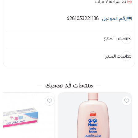
تم شراءه
9
مرات
رقم الموديل
6281053221138
تخصيص المنتج
تقييمات المنتج
المرفقات
إضافة ملاحظة
إرفاق ملف
منتجات قد تعجبك
اسحب و افلت الملف هنا
استعراض
لا توجد تقييمات حاليا