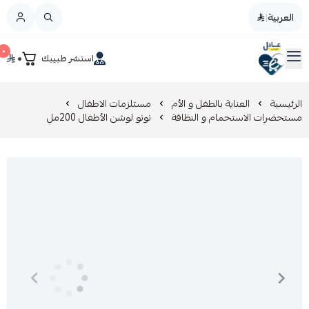
العربية
|
العربية
|
٠
٠
استشر طبيبك
القائمة الرئيسية
صيدليات عادل
تخفيضات
الرئيسية
العناية بالطفل و الأم
مستلزمات الاطفال
مستحضرات الاستحمام و النظافة
نونو لوشن الأطفال 200مل
المدونة
عروض التوفير
العناية بالجمال
العناية بالطفل و الأم
عرض الكل
العناية اليومية
عرض الكل
مزيل طلاء الأظافر