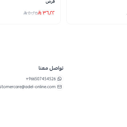
قرص
٣٦٫٢٢
٤٠٫٢٥
تواصل معنا
+966507454526
stomercare@adel-online.com