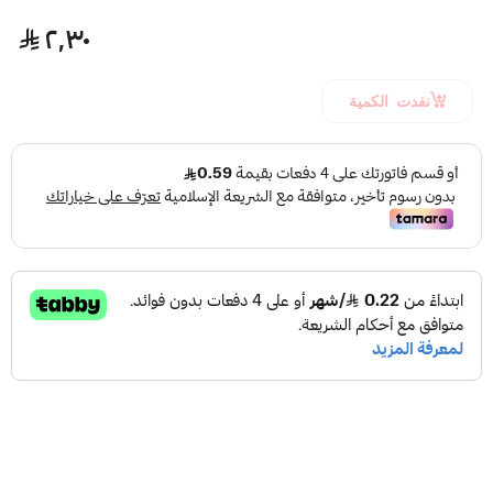
٢٫٣٠
نفدت الكمية