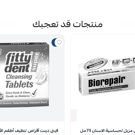
 الملف هنا
منتجات قد تعجبك
راض
يمات حاليا
10%
نفدت الكمية
 مزيل لحساسية الاسنان 75مل