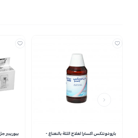
اسحب و افلت
استع
لا توجد تقي
بارودونتكس اكسترا لعلاج اللثة بالنعناع -
بيوريبير جل