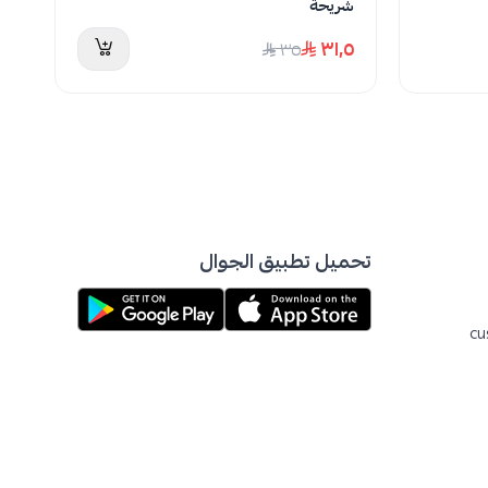
شريحة
40
٦
٣١٫٥
٣٥
تحميل تطبيق الجوال
cu