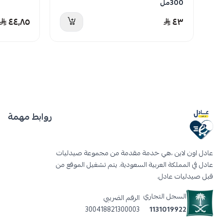
300مل
٤٤٫٨٥
٤٣
روابط مهمة
عادل اون لاين ،هي خدمة مقدمة من مجموعة صيدليات
عادل في المملكة العربية السعودية. يتم تشغيل الموقع من
قبل صيدليات عادل.
السجل التجاري
الرقم الضريبي
300418821300003
1131019922