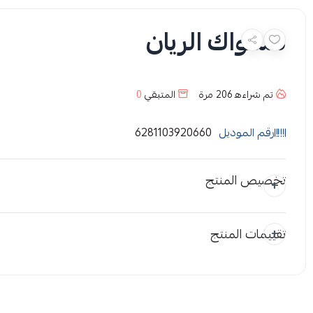
مسواك الريان
تم شراءه
206
مرة
المتبقي
0
رقم الموديل
6281103920660
تخصيص المنتج
تقييمات المنتج
المرفقات
إضافة ملاحظة