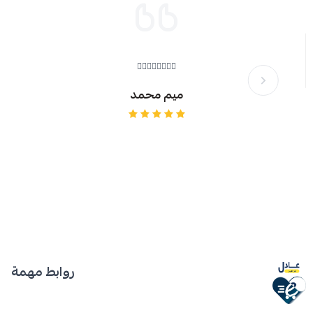
👍🏼👍🏼👍🏼👍🏼
ميم محمد
روابط مهمة