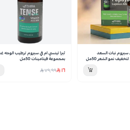
ش سيروم نبات السعد
ثيرا تينسي ام في سيروم ترطيب الوجه غن
فيف نمو الشعر 50مل
بمجموعة فيتامينات 50مل
١٦
٧٩٫٩٩