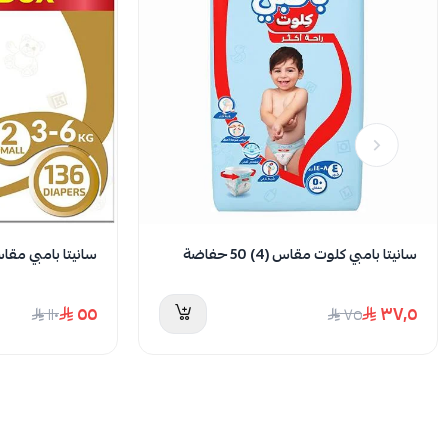
سانيتا بامبي كلوت مقاس (4) 50 حفاضة
سانيتا بامبي مقاس (2) صندوق 136
٥٥
٣٧٫٥
١١٠
٧٥