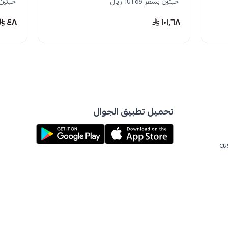
حبتين بسعر 101.68 ريال
حبتين بسع
٤٨
١٠١٫٦٨
تحميل تطبيق الجوال
cu