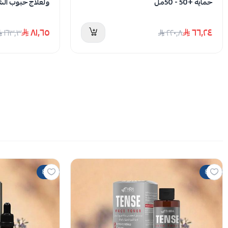
حماية +50 - 50مل
ولعلاج حبوب الشباب -
٨١٫٦٥
٦٦٫٢٤
١٦٣٫٣
٢٢٠٫٨
80%
80%