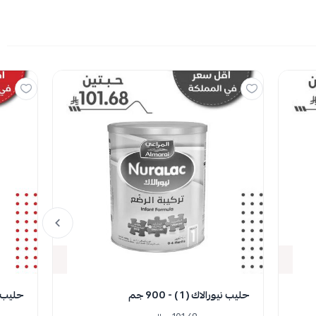
نفدت الكمية
حليب نيورالاك ( 1 ) - 900 جم
حليب نيورال