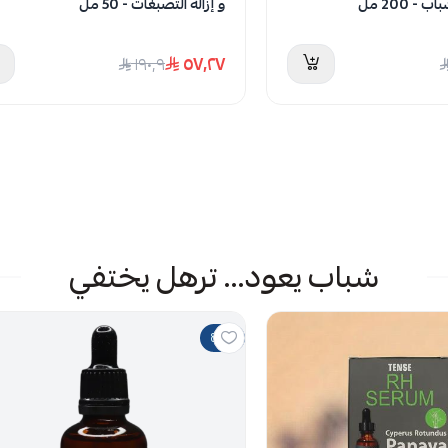
 200 مل
و إزالة التصبغات - 50 مل
٥٧٫٢٧
١٩٠٫٩
شباب يعود... ترهل يختفي
80%