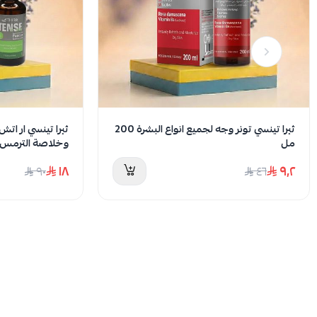
ثيرا تينسي تونر وجه لجميع انواع البشرة 200
ثيرا تينسي ار ات
مل
وخلاصة الترمس لتخ
١٨
٩٫٢
٩٠
٤٦