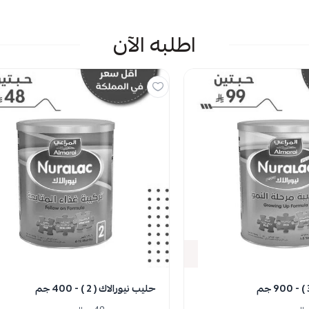
اطلبه الآن
مية
نفدت الكمية
حليب نيورالاك ( 2 ) - 400 جم