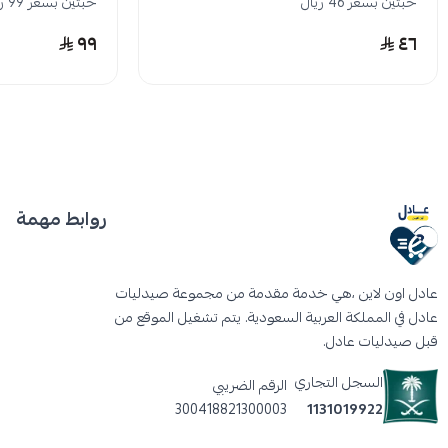
حبتين بسعر 46 ريال
حبتين بسعر 99 ريال
٩٩
٤٦
روابط مهمة
عادل اون لاين ،هي خدمة مقدمة من مجموعة صيدليات
عادل في المملكة العربية السعودية. يتم تشغيل الموقع من
قبل صيدليات عادل.
السجل التجاري
الرقم الضريبي
300418821300003
1131019922