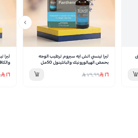
ى
ثيرا تينسي اتش ايه سيروم ترطيب الوجه
ثيرا ت
بحمض الهيالورونيك والبانثينول 50مل
والكاف
١٦
١٦
٩
٧٩٫٩٩