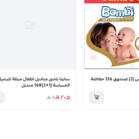
للأطفال
 حفاضة
سانيتا بامبى مناديل اطفال مبللة للبشرة
الحساسة (1+2)168 منديل
٢٠٫٥
٤١