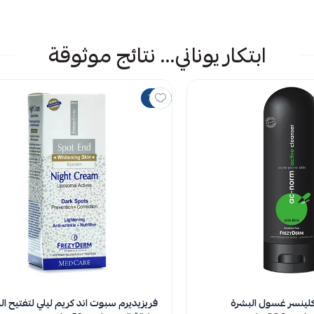
ابتكار يوناني... نتائج موثوقة
70%
كلينسر غسول البشرة
فريزيديرم سبوت اند كريم ليلي لتفتيح ال