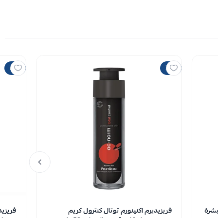
70%
70%
بشرة
فريزيديرم اكنينورم توتال كنترول كريم
فريزيد