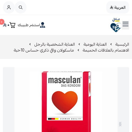
العربية
|
العربية
|
٠
٠
استشر طبيبك
القائمة الرئيسية
صيدليات عادل
تخفيضات
الرئيسية
العناية اليومية
العناية الشخصية بالرجل
الاهتمام بالعلاقات الحميمة
ماسكولان واقي ذكري حساس 10حبة
المدونة
عروض التوفير
العناية بالجمال
العناية بالطفل و الأم
عرض الكل
العناية اليومية
عرض الكل
مزيل طلاء الأظافر