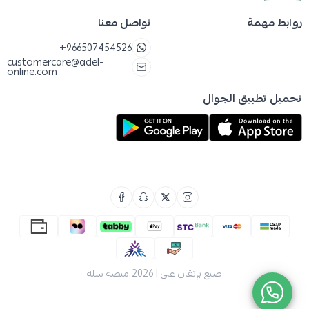
روابط مهمة
تواصل معنا
+966507454526
customercare@adel-
online.com
تحميل تطبيق الجوال
صنع بإتقان على | 2026
منصة سلة