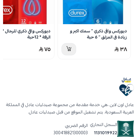
يوفر حماية فعّالة ضد الحمل والأمراض المنقولة
جنسيًا.
نصائح قبل استعمال ماسكولان واقي
ديوركس واقى ذكري ” سمك اكبر و
ديوركس واقي ذكري للرجال " م
اختر الحجم المناسب لكَ.
زيادة فى المزلق ” 6 حبة
الرقة " 12حبة
افتح العبوة بعناية، ولا تستخدمها إذا كانت
٧٥
٣٨
متضررة.
استخدمه فقط على الجلد السليم.
لا تخلطه مع زيوت أو كريمات غير متوافقة.
لا تستخدمه أكثر من مرة واحدة.
احتفظ به في مكان آمن وجاف.
لا تستخدمه بعد تاريخ الصلاحية.
عادل اون لاين ،هي خدمة مقدمة من مجموعة صيدليات عادل في المملكة
لا تستخدمه كوسيلة وحيدة للوقاية من الحمل.
العربية السعودية. يتم تشغيل الموقع من قبل صيدليات عادل.
السجل التجاري
الرقم الضريبي
300418821300003
1131019922