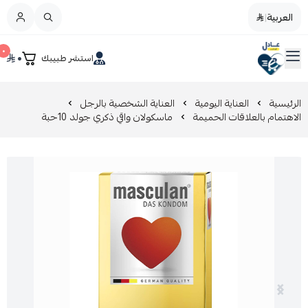
العربية
|
العربية
|
٠
٠
استشر طبيبك
القائمة الرئيسية
صيدليات عادل
تخفيضات
الرئيسية
العناية اليومية
العناية الشخصية بالرجل
الاهتمام بالعلاقات الحميمة
ماسكولان واقي ذكري جولد 10حبة
المدونة
عروض التوفير
العناية بالجمال
العناية بالطفل و الأم
عرض الكل
العناية اليومية
عرض الكل
مزيل طلاء الأظافر