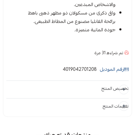
والاشخاص المبدعين.
واقى ذكرى من مسكولان ذو مظهر ذهبى باهظ
برائحة الفانليا مصنوع من المطاط الطبيعى.
جودة المانية متميزة.
تم شراءه
31
مرة
رقم الموديل
4019042701208
تخصيص المنتج
تقييمات المنتج
المرفقات
إضافة ملاحظة
إرفاق ملف
منتجات قد تعجبك