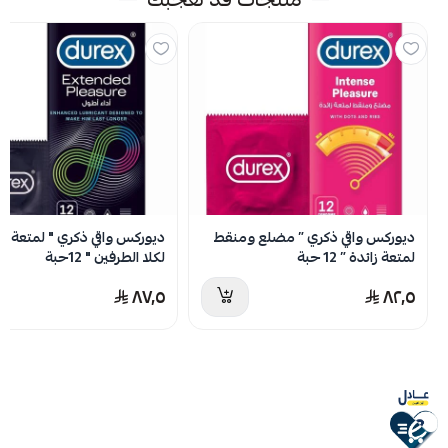
اسحب و افلت الملف هنا
استعراض
لا توجد تقييمات حاليا
ديوركس واقي ذكري ” مضلع ومنقط
ديوركس واقي ذكري " لمتعة أط
لمتعة زائدة ” 12 حبة
لكلا الطرفين " 12حبة
٨٧٫٥
٨٢٫٥