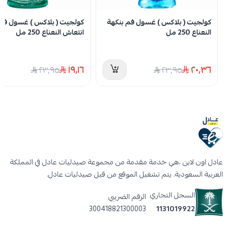
كولجيت ( بلاكس ) غسول فم بنكهة
كولجيت ( بلاكس ) غسول فم 
النعناع 250 مل
انتعاش النعناع 250 مل
١٩٫١٦
٢٠٫٣٦
٢٣٫٩٥
٢٣٫٩٥
عادل اون لاين ،هي خدمة مقدمة من مجموعة صيدليات عادل في المملكة
العربية السعودية. يتم تشغيل الموقع من قبل صيدليات عادل.
السجل التجاري
الرقم الضريبي
300418821300003
1131019922