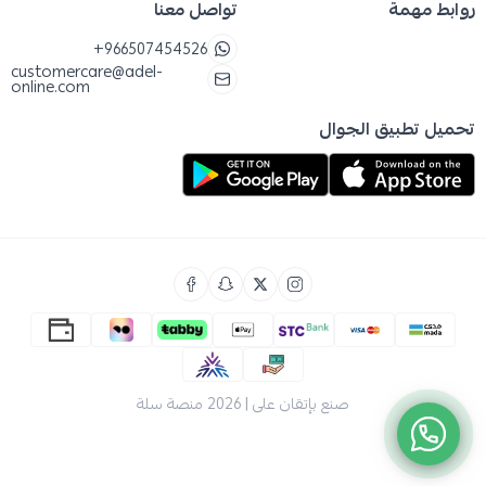
روابط مهمة
تواصل معنا
+966507454526
customercare@adel-
online.com
تحميل تطبيق الجوال
صنع بإتقان على | 2026
منصة سلة