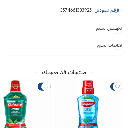
مكافحة الجراثيم, القضاء على البلاك ,منع تراكم الجير ,توفير
رقم الموديل
3574661303925
نفس منعش لفتره طويله ,تقوية الأسنان.طريقة
الاستخدام : مرتين يوميا بعد تنظيف أسنانك مع معجون
تخصيص المنتج
الأسنان. استخدم 10 مل (2 ملعقة صغيرة) لمضمضه
الفم و الأسنان لمدة 1 دقيقة ثم يتم بصق المحلول
تقييمات المنتج
المرفقات
للخارج
إضافة ملاحظة
إرفاق ملف
منتجات قد تعجبك
اسحب و افلت الملف هنا
20%
15%
استعراض
لا توجد تقييمات حاليا