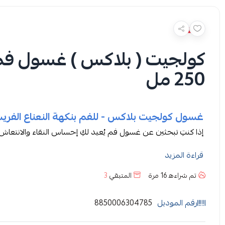
كولجيت ( بلاكس ) غسول فم ب
250 مل
غسول كولجيت بلاكس - للفم بنكهة النعناع الفريش | 50
إذا كنتِ تبحثين عن غسول فم يُعيد لكِ إحساس النقاء والانتعا
كولجيت بالنعناع 250 مل هو خياركِ الذكي. صُمم ليمن
قراءة المزيد
مع تركيبة خالية تمامًا من الكحول لتكون لطيفًا حتى على اللث
تم شراءه
16
مرة
المتبقي
3
وجاهز لتقديم ابتسامة واثقة في العمل أو اللقاءات أو حتى أثناء ال
فوائد استعمال غسول كولجيت
رقم الموديل
8850006304785
رائحة نعناع فريش قوية وتدوم تترك شعورًا بالانتعاش يدوم ل