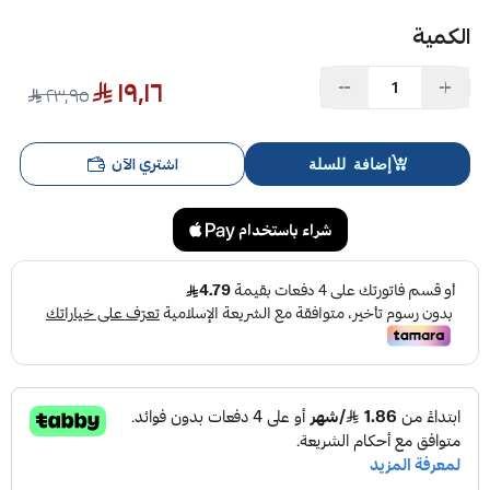
الكمية
١٩٫١٦
٢٣٫٩٥
اشتري الآن
إضافة للسلة