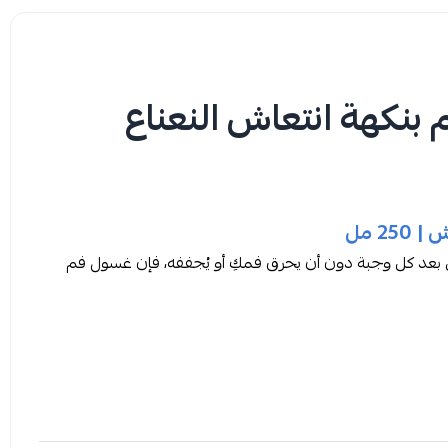
نكهة انتعاش النعناع
2 مل
ش بعد كل وجبة دون أن يحرق فمكِ أو يُجففه، فإن غسول فم
حكِ رائحة منعشة تدوم ويُطهر فمكِ من البكتيريا المسببة للرائحة الكريهة
ة الحساسة. بمجرد استخدامه تشعرين بأن فمكِ نظيف ومنعش
تحدث.
ساعات.