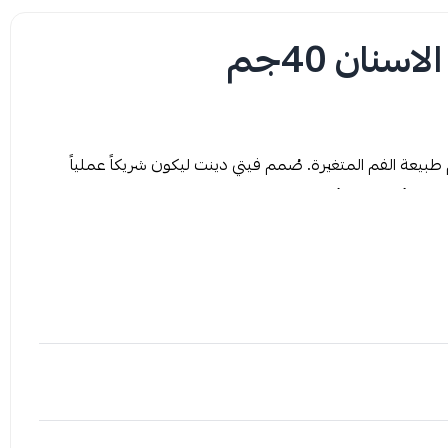
نان 40جم
طبيعة الفم المتغيرة. صُمم فيتي دينت ليكون شريكاً عملياً
ا يتأثر باللعاب أو المشروبات، مما يحافظ على استقرار الطقم
تفاعل مع الرطوبة الطبيعية للفم لتشكل طبقة مرنة تلتصق بلثة
مضغ بشكل متساوٍ، وتمنع الحركة غير المرغوب فيها. النتيجة
فضلة دون قلق من تحرك الطقم أو سقوطه.