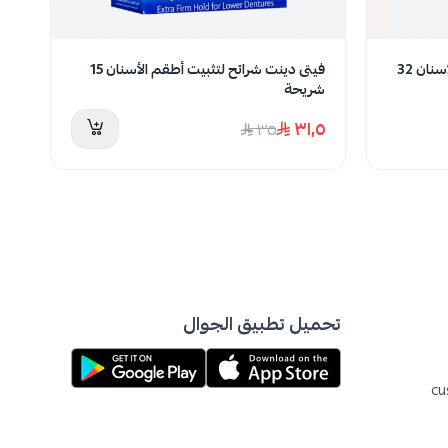
نفدت الكمية
فيتى دينت أقراص تنظيف أطقم الأسنان 32
فيتى دينت شرائح لتثبيت أطقم الأسنان 15
تر
شريحة
لل
١٥
٣١٫٥
٣٥
تحميل تطبيق الجوال
cu