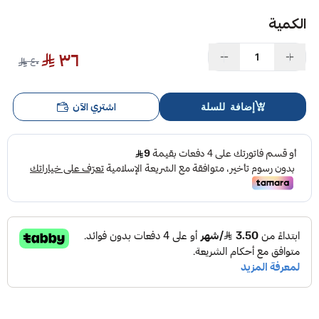
الكمية
٣٦
٤٠
اشتري الآن
إضافة للسلة