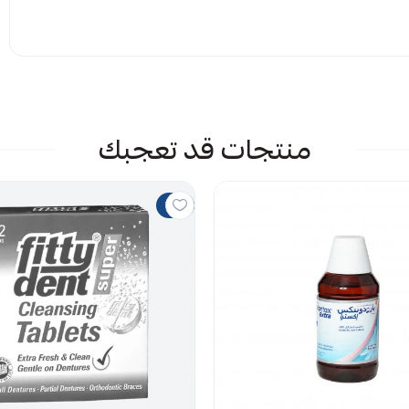
إرفاق ملف
منتجات قد تعجبك
 الملف هنا
راض
10%
يمات حاليا
ستقرار الفك العلوي والسفلي من الصباح حتى المساء،
اليومي دون انقطاع.
 بين الحافة الصناعية واللثة الرقيقة، مما يحد من دخول
كتيريا المسببة للرائحة أو التهيج الموضعي.
س؛ فهو خالٍ تماماً من الغلوتين، اللاكتوز، والسكروز، ولا
 الطبيعي لطعامك وشرابك.