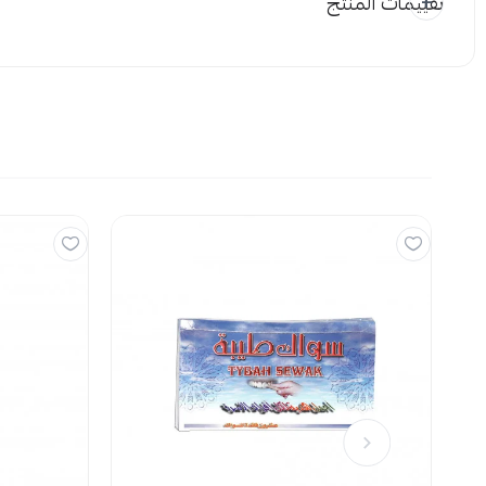
تقييمات المنتج
كربوكسى ميثيل سليلوز.
المرفقات
السيليكا.
إضافة ملاحظة
الكحول.
خلات عديد الفاينيل.
ثُلاثيُّ الأَستين.
الصوديوم.
اسحب و افلت
استع
بارافينومليكويدوم.
مميزات فيتي دينت
لا توجد تقي
قبضة محكمة تدوم ساعات طويلة تكفي مسحة واحدة لضمان ا
مما يلغي الحاجة لإعادة التطبيق المتكرر ويحافظ على روتينك 
حاجز صحي يمنع تراكم الشوائب يغلق الكريم الفراغات الدقيقة
ألياف الطعام أو السوائل، ويقلل بشكل ملحوظ من فرص نمو الب
تركيب نقي وخالي من المهيجات صُمم خصيصاً ليلائم الفم الحسا
يضيف أي نكهة أو رائحة اصطناعية، ليحافظ على نقاء التذوق