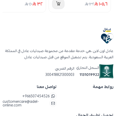
٣٢
١٠٥٫٦
٤٠
١٣٢
عادل اون لاين ،هي خدمة مقدمة من مجموعة صيدليات عادل في المملكة
العربية السعودية. يتم تشغيل الموقع من قبل صيدليات عادل.
السجل التجاري
الرقم الضريبي
300418821300003
1131019922
روابط مهمة
تواصل معنا
+966507454526
customercare@adel-
online.com
تحميل تطبيق الجوال