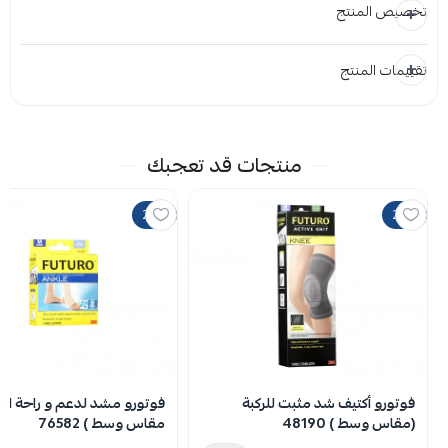
تخصيص المنتج
تقييمات المنتج
المرفقات
إضافة ملاحظة
إرفاق ملف
منتجات قد تعجبك
اسحب و افلت الملف هنا
20%
20%
استعراض
لا توجد تقييمات حاليا
فوتورو أكتيف شد مثبت للركبة
فوتورو مشد لدعم و راحة الكا
(مقاس وسط ) 48190
مقاس وسط ) 76582