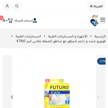
العربية
|
العربية
|
٠
٠
استشر طبيبك
القائمة الرئيسية
صيدليات عادل
تخفيضات
الرئيسية
الأجهزة و المستلزمات الطبية
المستلزمات الطبية
فوتورو مشد و داعم للمرفق مع مناطق للضغط مقاس كبير 47863
المدونة
20%
عروض التوفير
العناية بالجمال
العناية بالطفل و الأم
عرض الكل
العناية اليومية
عرض الكل
مزيل طلاء الأظافر