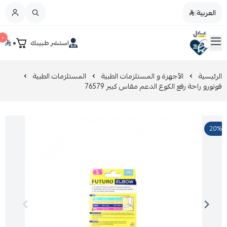
العربية
|
العربية
|
٠
٠
استشر طبيبك
القائمة الرئيسية
صيدليات عادل
تخفيضات
الرئيسية
الأجهزة و المستلزمات الطبية
المستلزمات الطبية
فوتورو راحة رفع الكوع الدعم مقاس كبير 76579
المدونة
20%
عروض التوفير
العناية بالجمال
العناية بالطفل و الأم
عرض الكل
العناية اليومية
عرض الكل
مزيل طلاء الأظافر