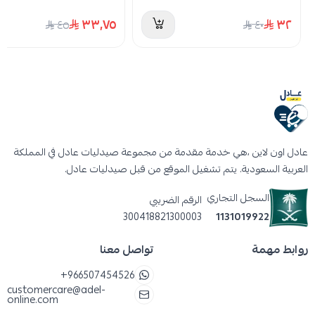
٣٣٫٧٥
٣٢
٤٥
٤٠
عادل اون لاين ،هي خدمة مقدمة من مجموعة صيدليات عادل في المملكة
العربية السعودية. يتم تشغيل الموقع من قبل صيدليات عادل.
السجل التجاري
الرقم الضريبي
300418821300003
1131019922
روابط مهمة
تواصل معنا
+966507454526
customercare@adel-
online.com