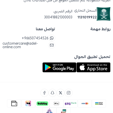
العربية السعودية. يتم تشغيل الموقع من قبل صيدليات عادل.
السجل التجاري
الرقم الضريبي
300418821300003
1131019922
روابط مهمة
تواصل معنا
+966507454526
customercare@adel-
online.com
تحميل تطبيق الجوال