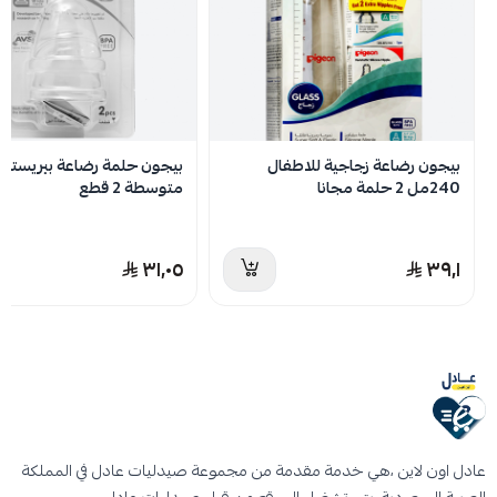
لا توجد تقييمات حاليا
بيجون رضاعة زجاجية للاطفال
بيجون حلمة رضاعة بيريستالت
240مل 2 حلمة مجانا
متوسطة 2 قطع
٣١٫٠٥
٣٩٫١
عادل اون لاين ،هي خدمة مقدمة من مجموعة صيدليات عادل في المملكة