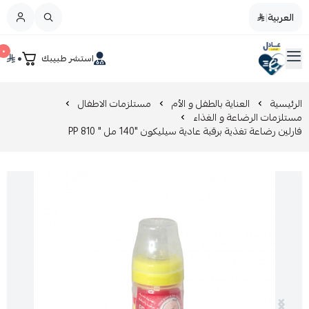
العربية
|
العربية
|
٠
٠
استشر طبيبك
القائمة الرئيسية
صيدليات عادل
تخفيضات
الرئيسية
العناية بالطفل و الأم
مستلزمات الاطفال
مستلزمات الرضاعة و الغذاء
فارلين رضاعة تغذية برقبة عادية سيليكون "140 مل " PP 810
المدونة
عروض التوفير
العناية بالجمال
العناية بالطفل و الأم
عرض الكل
العناية اليومية
عرض الكل
مزيل طلاء الأظافر