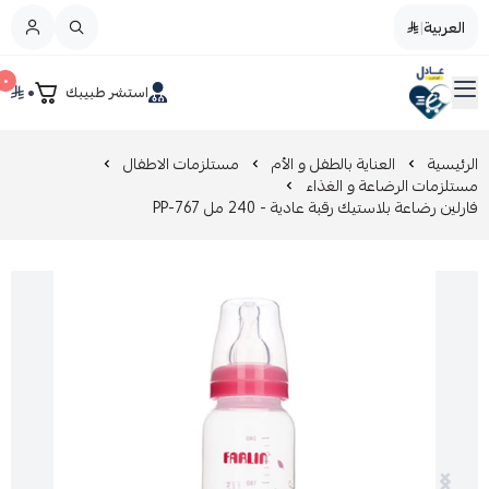
العربية
|
العربية
|
٠
٠
استشر طبيبك
القائمة الرئيسية
صيدليات عادل
تخفيضات
الرئيسية
العناية بالطفل و الأم
مستلزمات الاطفال
مستلزمات الرضاعة و الغذاء
فارلين رضاعة بلاستيك رقبة عادية - 240 مل PP-767
المدونة
عروض التوفير
العناية بالجمال
العناية بالطفل و الأم
عرض الكل
العناية اليومية
عرض الكل
مزيل طلاء الأظافر