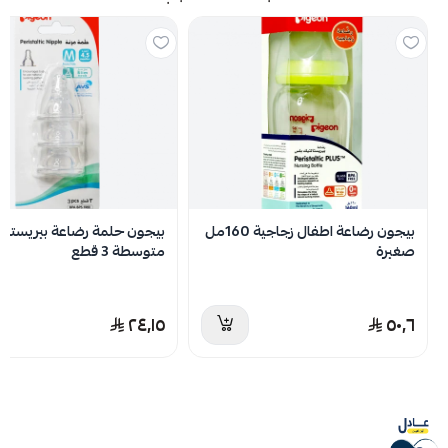
اسحب و افلت الملف هنا
استعراض
لا توجد تقييمات حاليا
بيجون رضاعة اطفال زجاجية 160مل
بيجون حلمة رضاعة بيريستالت
صغيرة
متوسطة 3 قطع
٢٤٫١٥
٥٠٫٦