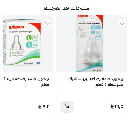
منتجات قد تعجبك
اسحب و افلت الملف هنا
استعراض
لا توجد تقييمات حاليا
بيجون حلمة رضاعة بيريستالتيك
متوسطة 2 قطع
قطع
٩٫٢
١٦٫٥