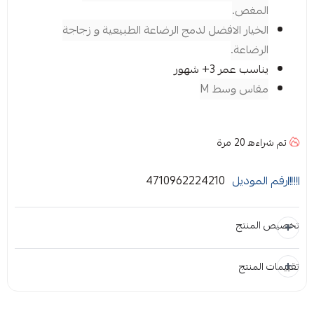
المغص.
الخيار الافضل لدمج الرضاعة الطبيعية و زجاجة
الرضاعة.
يناسب عمر 3+ شهور
مقاس وسط M
تم شراءه
20
مرة
رقم الموديل
4710962224210
تخصيص المنتج
تقييمات المنتج
المرفقات
إضافة ملاحظة
إرفاق ملف