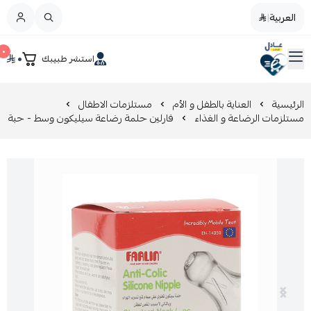
العربية
|
العربية
|
٠
٠
استشر طبيبك
القائمة الرئيسية
صيدليات عادل
تخفيضات
الرئيسية
العناية بالطفل و الأم
مستلزمات الاطفال
مستلزمات الرضاعة و الغذاء
فارلين حلمة رضاعة سيليكون وسط - حبة
المدونة
عروض التوفير
العناية بالجمال
العناية بالطفل و الأم
عرض الكل
العناية اليومية
عرض الكل
مزيل طلاء الأظافر