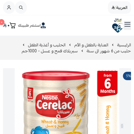
العربية
|
العربية
|
٠
٠
استشر طبيبك
القائمة الرئيسية
صيدليات عادل
تخفيضات
الرئيسية
العناية بالطفل و الأم
الحليب و أغذية الطفل
حليب من 6 شهور الى سنة
سيريلاك قمح و عسل - 1000جم
المدونة
5%
عروض التوفير
العناية بالجمال
العناية بالطفل و الأم
عرض الكل
العناية اليومية
عرض الكل
مزيل طلاء الأظافر