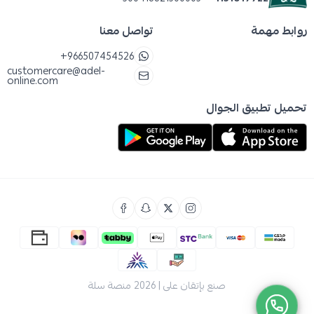
بلطف، وسترتاحين أنتِ لرؤية ابتسامته وهو يكتشف
طعامه الجديد!
روابط مهمة
تواصل معنا
تحذيرات و احتياطات قبل تناول السيريلاك
+966507454526
يحتوي المنتج على القمح ومشتقات الحليب لذا
customercare@adel-
online.com
يُنصح باستشارة الطبيب إذا كان طفلك يعاني من
تحميل تطبيق الجوال
حساسية معروفة.
لا تستخدمي ماء ساخن جدًّا لأنه قد يُضعف
الحرارة العالية فعالية البروبيوتيك والفيتامينات.
العسل المُعالَج في سيريلاك تركيبته مُعدّة خصيصًا
للأطفال من 6 أشهر فما فوق، مع جرعات مُحكمة
تتناسب مع احتياجاتهم.
مكونات سيريلاك اطفال
دقيق القمح الكامل: يمد طفلك بطاقة تدوم
صنع بإتقان على | 2026
منصة سلة
طويلًا.