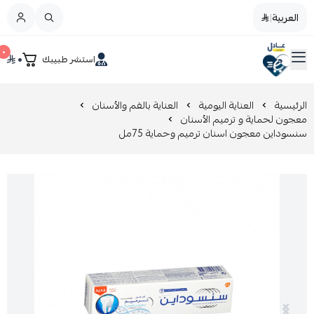
العربية
|
العربية
|
٠
٠
استشر طبيبك
القائمة الرئيسية
صيدليات عادل
تخفيضات
الرئيسية
العناية اليومية
العناية بالفم والأسنان
معجون لحماية و ترميم الأسنان
سنسوداين معجون اسنان ترميم وحماية 75مل
المدونة
عروض التوفير
العناية بالجمال
العناية بالطفل و الأم
عرض الكل
العناية اليومية
عرض الكل
مزيل طلاء الأظافر