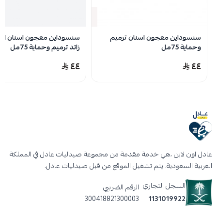
نفدت الكمية
سنسوداين معجون اسنان ترميم
سنسوداين معجون اسنان انت
وحماية 75مل
زائد ترميم وحماية 75مل
٤٤
٤٤
عادل اون لاين ،هي خدمة مقدمة من مجموعة صيدليات عادل في المملكة
العربية السعودية. يتم تشغيل الموقع من قبل صيدليات عادل.
السجل التجاري
الرقم الضريبي
300418821300003
1131019922