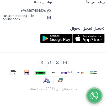
روابط مهمة
تواصل معنا
+966507454526
customercare@adel-
online.com
تحميل تطبيق الجوال
صنع بإتقان على | 2026
منصة سلة